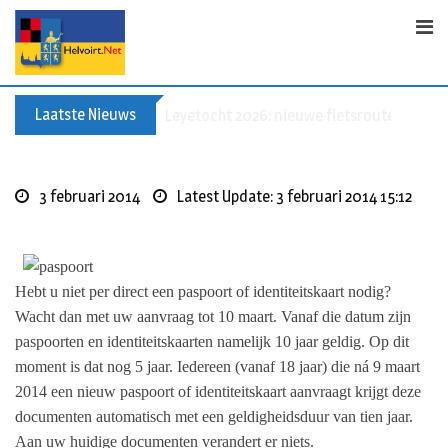
Skip
to
content
Laatste Nieuws
60+ en nog zin om te voetballen? Kom Wal
3 februari 2014
Latest Update: 3 februari 2014 15:12
Hebt u niet per direct een paspoort of identiteitskaart nodig?
Wacht dan met uw aanvraag tot 10 maart. Vanaf die datum zijn
paspoorten en identiteitskaarten namelijk 10 jaar geldig. Op dit
moment is dat nog 5 jaar. Iedereen (vanaf 18 jaar) die ná 9 maart
2014 een nieuw paspoort of identiteitskaart aanvraagt krijgt deze
documenten automatisch met een geldigheidsduur van tien jaar.
Aan uw huidige documenten verandert er niets.