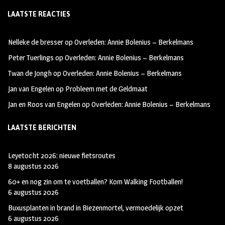
ce
st
wi
LAATSTE REACTIES
b
ag
tt
oo
ra
er
Nelleke de bresser
op
Overleden: Annie Bolenius – Berkelmans
k
m
Peter Tuerlings
op
Overleden: Annie Bolenius – Berkelmans
Twan de Jongh
op
Overleden: Annie Bolenius – Berkelmans
Jan van Engelen
op
Probleem met de Geldmaat
Jan en Roos van Engelen
op
Overleden: Annie Bolenius – Berkelmans
LAATSTE BERICHTEN
Leyetocht 2026: nieuwe fietsroutes
8 augustus 2026
60+ en nog zin om te voetballen? Kom Walking Footballen!
6 augustus 2026
Buxusplanten in brand in Biezenmortel, vermoedelijk opzet
6 augustus 2026