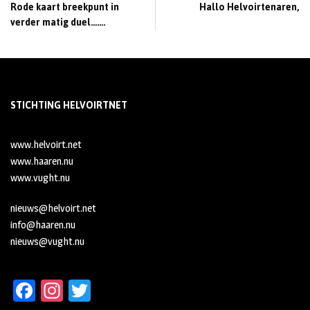
Rode kaart breekpunt in
Hallo Helvoirtenaren,
verder matig duel…….
STICHTING HELVOIRTNET
www.helvoirt.net
www.haaren.nu
www.vught.nu
nieuws@helvoirt.net
info@haaren.nu
nieuws@vught.nu
Fa
In
T