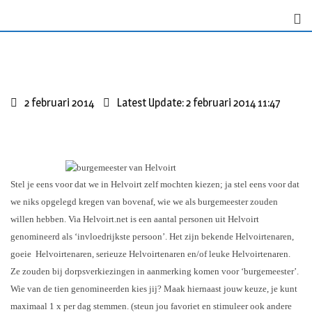
S
k
i
p
t
o
2 februari 2014
Latest Update: 2 februari 2014 11:47
c
o
n
t
e
Stel je eens voor dat we in Helvoirt
zelf
mochten kiezen; ja stel eens voor dat
n
we niks opgelegd kregen van bovenaf, wie we als burgemeester zouden
t
willen hebben. Via Helvoirt.net is een aantal personen uit Helvoirt
genomineerd als ‘invloedrijkste persoon’. Het zijn bekende Helvoirtenaren,
goeie Helvoirtenaren, serieuze Helvoirtenaren en/of leuke Helvoirtenaren.
Ze zouden bij dorpsverkiezingen in aanmerking komen voor ‘burgemeester’.
Wie van de tien genomineerden kies jij? Maak hiernaast jouw keuze, je kunt
maximaal 1 x per dag stemmen. (steun jou favoriet en stimuleer ook andere