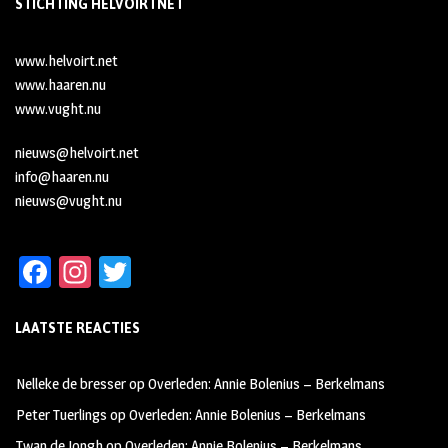
STICHTING HELVOIRTNET
www.helvoirt.net
www.haaren.nu
www.vught.nu
nieuws@helvoirt.net
info@haaren.nu
nieuws@vught.nu
Fa
In
T
ce
st
wi
LAATSTE REACTIES
b
ag
tt
oo
ra
er
Nelleke de bresser
op
Overleden: Annie Bolenius – Berkelmans
k
m
Peter Tuerlings
op
Overleden: Annie Bolenius – Berkelmans
Twan de Jongh
op
Overleden: Annie Bolenius – Berkelmans