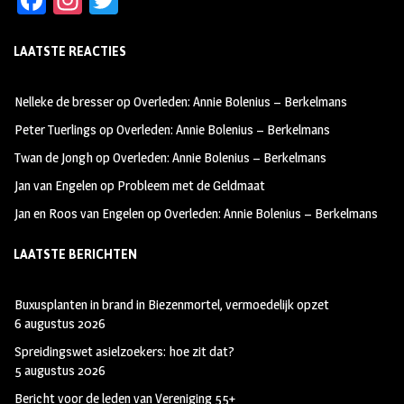
ce
st
wi
LAATSTE REACTIES
b
ag
tt
oo
ra
er
Nelleke de bresser
op
Overleden: Annie Bolenius – Berkelmans
k
m
Peter Tuerlings
op
Overleden: Annie Bolenius – Berkelmans
Twan de Jongh
op
Overleden: Annie Bolenius – Berkelmans
Jan van Engelen
op
Probleem met de Geldmaat
Jan en Roos van Engelen
op
Overleden: Annie Bolenius – Berkelmans
LAATSTE BERICHTEN
Buxusplanten in brand in Biezenmortel, vermoedelijk opzet
6 augustus 2026
Spreidingswet asielzoekers: hoe zit dat?
5 augustus 2026
Bericht voor de leden van Vereniging 55+