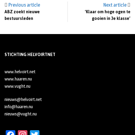
Previous article
Next article
ABZ zoekt nieuwe
‘Klaar om hoge ogen te
bestuursleden
gooien in 3e klasse’
STICHTING HELVOIRTNET
www.helvoirt.net
www.haaren.nu
www.vught.nu
nieuws@helvoirt.net
info@haaren.nu
nieuws@vught.nu
Fa
In
T