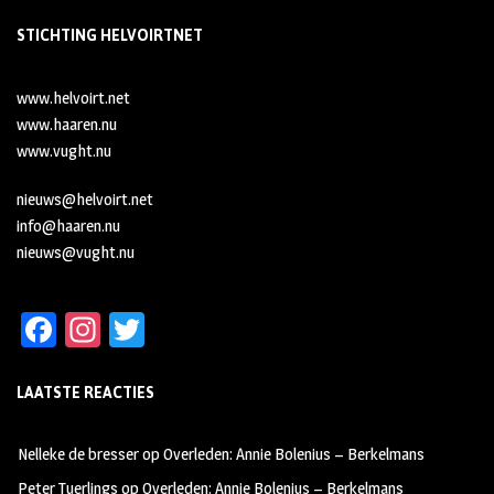
STICHTING HELVOIRTNET
www.helvoirt.net
www.haaren.nu
www.vught.nu
nieuws@helvoirt.net
info@haaren.nu
nieuws@vught.nu
Fa
In
T
ce
st
wi
LAATSTE REACTIES
b
ag
tt
oo
ra
er
Nelleke de bresser
op
Overleden: Annie Bolenius – Berkelmans
k
m
Peter Tuerlings
op
Overleden: Annie Bolenius – Berkelmans