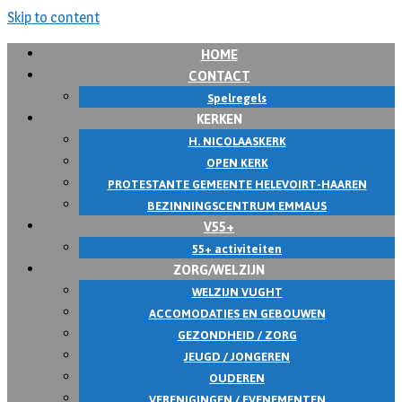
Skip to content
HOME
CONTACT
Spelregels
KERKEN
H. NICOLAASKERK
OPEN KERK
PROTESTANTE GEMEENTE HELEVOIRT-HAAREN
BEZINNINGSCENTRUM EMMAUS
V55+
55+ activiteiten
ZORG/WELZIJN
WELZIJN VUGHT
ACCOMODATIES EN GEBOUWEN
GEZONDHEID / ZORG
JEUGD / JONGEREN
OUDEREN
VERENIGINGEN / EVENEMENTEN