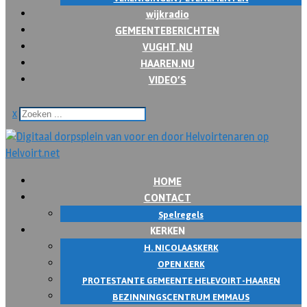
wijkradio
GEMEENTEBERICHTEN
VUGHT.NU
HAAREN.NU
VIDEO’S
x
HOME
CONTACT
Spelregels
KERKEN
H. NICOLAASKERK
OPEN KERK
PROTESTANTE GEMEENTE HELEVOIRT-HAAREN
BEZINNINGSCENTRUM EMMAUS