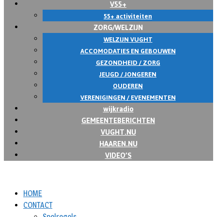
V55+
55+ activiteiten
ZORG/WELZIJN
WELZIJN VUGHT
ACCOMODATIES EN GEBOUWEN
GEZONDHEID / ZORG
JEUGD / JONGEREN
OUDEREN
VERENIGINGEN / EVENEMENTEN
wijkradio
GEMEENTEBERICHTEN
VUGHT.NU
HAAREN.NU
VIDEO’S
HOME
CONTACT
Spelregels