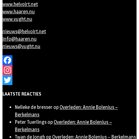
www.helvoirt.net
www.haaren.nu
www.vught.nu
nieuws@helvoirt.net
info@haaren.nu
nieuws@vught.nu
Facebook
Instagram
Twitter
LAATSTE REACTIES
Nelleke de bresser
op
Overleden: Annie Bolenius –
Berkelmans
Peter Tuerlings
op
Overleden: Annie Bolenius –
Berkelmans
Twan de Jongh
op
Overleden: Annie Bolenius – Berkelmans