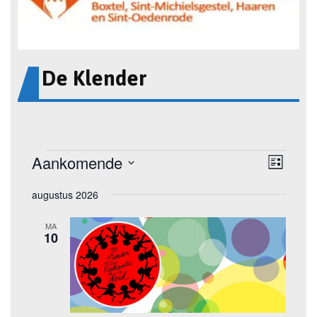
De Klender