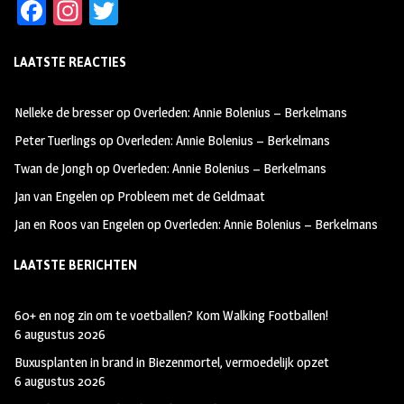
Fa
In
T
ce
st
wi
LAATSTE REACTIES
b
ag
tt
oo
ra
er
Nelleke de bresser
op
Overleden: Annie Bolenius – Berkelmans
k
m
Peter Tuerlings
op
Overleden: Annie Bolenius – Berkelmans
Twan de Jongh
op
Overleden: Annie Bolenius – Berkelmans
Jan van Engelen
op
Probleem met de Geldmaat
Jan en Roos van Engelen
op
Overleden: Annie Bolenius – Berkelmans
LAATSTE BERICHTEN
60+ en nog zin om te voetballen? Kom Walking Footballen!
6 augustus 2026
Buxusplanten in brand in Biezenmortel, vermoedelijk opzet
6 augustus 2026