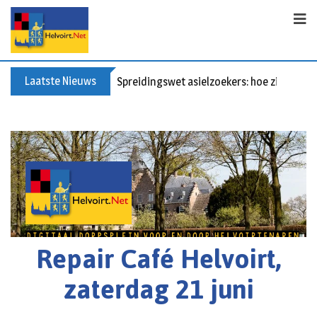
Laatste Nieuws
Spreidingswet asielzoekers: hoe zit dat?
Repair Café Helvoirt,
zaterdag 21 juni