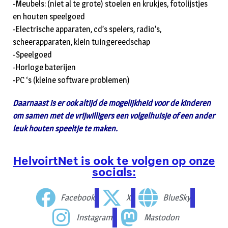
-Meubels: (niet al te grote) stoelen en krukjes, fotolijstjes
en houten speelgoed
-Electrische apparaten, cd’s spelers, radio’s,
scheerapparaten, klein tuingereedschap
-Speelgoed
-Horloge baterijen
-PC ‘s (kleine software problemen)
Daarnaast is er ook altijd de mogelijkheid voor de kinderen
om samen met de vrijwilligers een volgelhuisje of een ander
leuk houten speeltje te maken.
HelvoirtNet is ook te volgen op onze
socials:
Facebook
X
BlueSky
Instagram
Mastodon