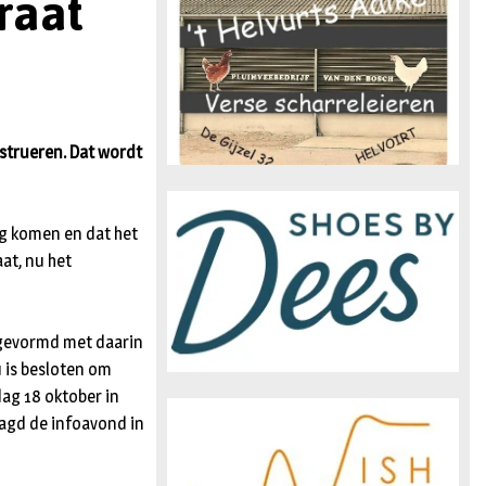
raat
n
strueren. Dat wordt
weg komen en dat het
aat, nu het
 gevormd met daarin
 is besloten om
ag 18 oktober in
agd de infoavond in