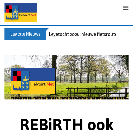
Laatste Nieuws
Leyetocht 2026: nieuwe fietsroutes
REBiRTH ook