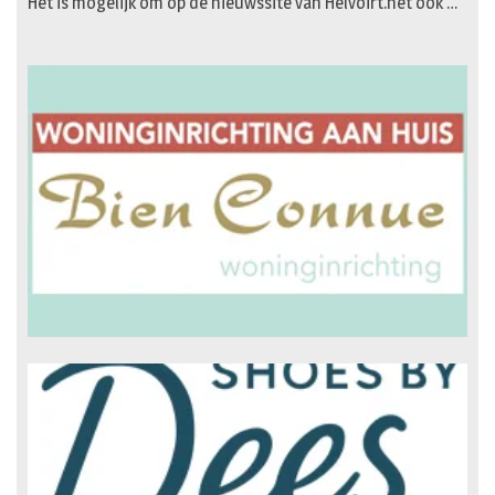
Het is mogelijk om op de nieuwssite van Helvoirt.net ook …