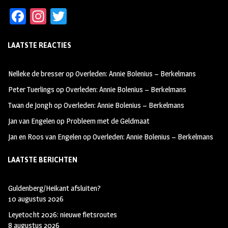
Fa
In
T
ce
st
wi
LAATSTE REACTIES
b
ag
tt
oo
ra
er
Nelleke de bresser
op
Overleden: Annie Bolenius – Berkelmans
k
m
Peter Tuerlings
op
Overleden: Annie Bolenius – Berkelmans
Twan de Jongh
op
Overleden: Annie Bolenius – Berkelmans
Jan van Engelen
op
Probleem met de Geldmaat
Jan en Roos van Engelen
op
Overleden: Annie Bolenius – Berkelmans
LAATSTE BERICHTEN
Guldenberg/Heikant afsluiten?
10 augustus 2026
Leyetocht 2026: nieuwe fietsroutes
8 augustus 2026