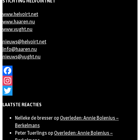
STICHTING HELVOIRTNET
www.helvoirt.net
www.haaren.nu
www.vught.nu
nieuws@helvoirt.net
info@haaren.nu
nieuws@vught.nu
Facebook
Instagram
Twitter
LAATSTE REACTIES
Nelleke de bresser
op
Overleden: Annie Bolenius –
Berkelmans
Peter Tuerlings
op
Overleden: Annie Bolenius –