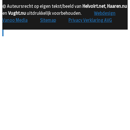
© Auteursrecht op eigen tekst/beeld van
Helvoirt.net
,
Haaren.nu
en
Vught.nu
uitdrukkelijk voorbehouden.
Webdesign
Vanoo Media
Sitemap
Privacy Verklaring AVG