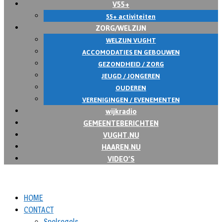
V55+
55+ activiteiten
ZORG/WELZIJN
WELZIJN VUGHT
ACCOMODATIES EN GEBOUWEN
GEZONDHEID / ZORG
JEUGD / JONGEREN
OUDEREN
VERENIGINGEN / EVENEMENTEN
wijkradio
GEMEENTEBERICHTEN
VUGHT.NU
HAAREN.NU
VIDEO’S
HOME
CONTACT
Spelregels