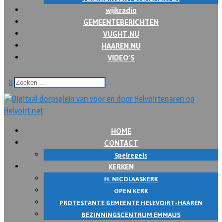
wijkradio
GEMEENTEBERICHTEN
VUGHT.NU
HAAREN.NU
VIDEO’S
x
HOME
CONTACT
Spelregels
KERKEN
H. NICOLAASKERK
OPEN KERK
PROTESTANTE GEMEENTE HELEVOIRT-HAAREN
BEZINNINGSCENTRUM EMMAUS