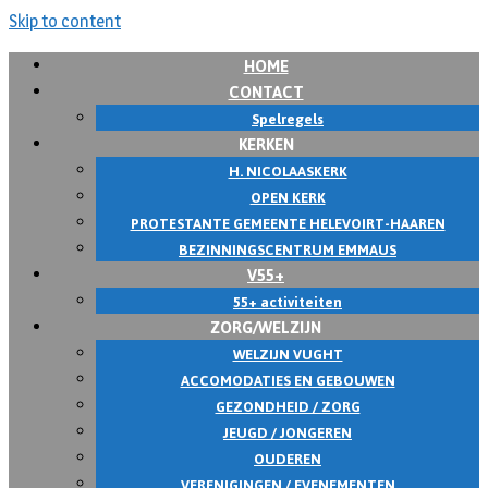
Skip to content
HOME
CONTACT
Spelregels
KERKEN
H. NICOLAASKERK
OPEN KERK
PROTESTANTE GEMEENTE HELEVOIRT-HAAREN
BEZINNINGSCENTRUM EMMAUS
V55+
55+ activiteiten
ZORG/WELZIJN
WELZIJN VUGHT
ACCOMODATIES EN GEBOUWEN
GEZONDHEID / ZORG
JEUGD / JONGEREN
OUDEREN
VERENIGINGEN / EVENEMENTEN