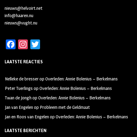
nieuws@helvoirt.net
info@haaren.nu
nieuws@vught.nu
Fa
In
T
ce
st
wi
LAATSTE REACTIES
b
ag
tt
oo
ra
er
Nelleke de bresser
op
Overleden: Annie Bolenius – Berkelmans
k
m
Peter Tuerlings
op
Overleden: Annie Bolenius – Berkelmans
Twan de Jongh
op
Overleden: Annie Bolenius – Berkelmans
Jan van Engelen
op
Probleem met de Geldmaat
Jan en Roos van Engelen
op
Overleden: Annie Bolenius – Berkelmans
LAATSTE BERICHTEN