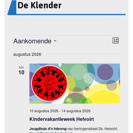
De Klender