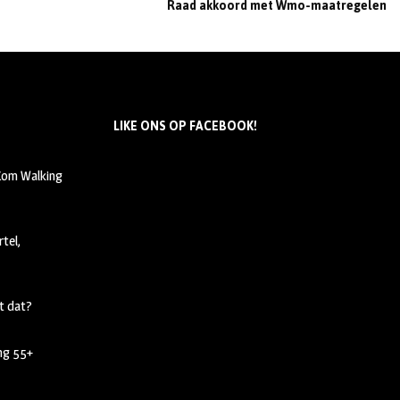
Raad akkoord met Wmo-maatregelen
LIKE ONS OP FACEBOOK!
 Kom Walking
tel,
t dat?
ing 55+