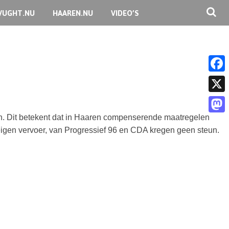
VUGHT.NU
HAAREN.NU
VIDEO’S
F
a
X
c
 Dit betekent dat in Haaren compenserende maatregelen
M
e
igen vervoer, van Progressief 96 en CDA kregen geen steun.
a
b
s
o
t
o
o
k
d
o