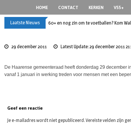
S
HOME
CONTACT
KERKEN
V55+
k
i
Laatste Nieuws
60+ en nog zin om te voetballen? Kom Wal
p
t
o
c
29 december 2011
Latest Update: 29 december 2011 21
o
n
t
De Haarense gemeenteraad heeft donderdag 29 december in
e
vanaf 1 januari in werking treden voor mensen met een bep
n
t
Geef een reactie
Je e-mailadres wordt niet gepubliceerd.
Vereiste velden zijn 