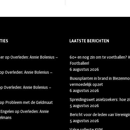
TIES
LAATSTE BERICHTEN
ser
op
Overleden: Annie Bolenius –
60+ en nog zin om te voetballen?
Footballen!
6 augustus 2026
op
Overleden: Annie Bolenius –
Buxusplanten in brand in Biezenmor
vermoedelijk opzet
op
Overleden: Annie Bolenius –
6 augustus 2026
Spreidingswet asielzoekers: hoe zi
op
Probleem met de Geldmaat
5 augustus 2026
 Engelen
op
Overleden: Annie
Bericht voor de leden van Verenig
kelmans
5 augustus 2026
Valse collecte KVW