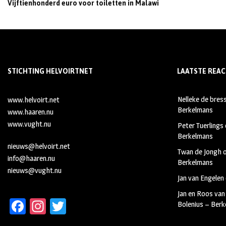
Vijftienhonderd euro voor toiletten in Malawi
STICHTING HELVOIRTNET
LAATSTE REAC
Nelleke de bres
www.helvoirt.net
Berkelmans
www.haaren.nu
www.vught.nu
Peter Tuerlings
Berkelmans
nieuws@helvoirt.net
Twan de Jongh
info@haaren.nu
Berkelmans
nieuws@vught.nu
Jan van Engelen
Jan en Roos van
Fa
In
T
Bolenius – Ber
ce
st
wi