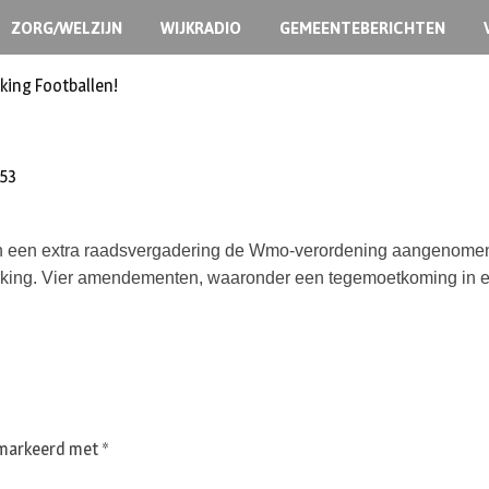
ZORG/WELZIJN
WIJKRADIO
GEMEENTEBERICHTEN
king Footballen!
:53
 een extra raadsvergadering de Wmo-verordening aangenomen.
erking. Vier amendementen, waaronder een tegemoetkoming in e
gemarkeerd met
*