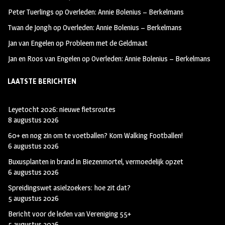
k
m
Peter Tuerlings
op
Overleden: Annie Bolenius – Berkelmans
Twan de Jongh
op
Overleden: Annie Bolenius – Berkelmans
Jan van Engelen
op
Probleem met de Geldmaat
Jan en Roos van Engelen
op
Overleden: Annie Bolenius – Berkelmans
LAATSTE BERICHTEN
Leyetocht 2026: nieuwe fietsroutes
8 augustus 2026
60+ en nog zin om te voetballen? Kom Walking Footballen!
6 augustus 2026
Buxusplanten in brand in Biezenmortel, vermoedelijk opzet
6 augustus 2026
Spreidingswet asielzoekers: hoe zit dat?
5 augustus 2026
Bericht voor de leden van Vereniging 55+
5 augustus 2026