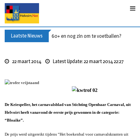
Skip
to
content
Laatste Nieuws
60+ en nog zin om te voetballen? Kom Wal
22 maart 2014
Latest Update: 22 maart 2014 22:27
De Keiespeller, het carnavalsblad van Stichting Openbaar Carnaval, uit
Helvoirt heeft vanavond de eerste prijs gewonnen in de categorie:
“Bloaike”.
De prijs werd uitgereikt tijdens “Het boekenbal voor carnavalskranten uit