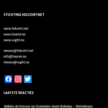
STICHTING HELVOIRTNET
www.helvoirt.net
www.haaren.nu
www.vught.nu
nieuws@helvoirt.net
info@haaren.nu
nieuws@vught.nu
Fa
In
T
ce
st
wi
LAATSTE REACTIES
b
ag
tt
oo
ra
er
Nelleke de bresser
op
Overleden: Annie Bolenius – Berkelmans