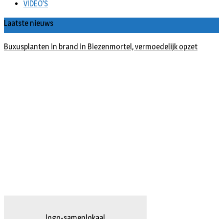
VIDEO’S
Laatste nieuws
Buxusplanten in brand in Biezenmortel, vermoedelijk opzet
logo-herpten.fw