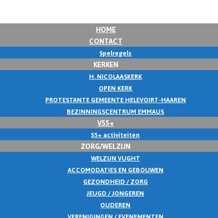
HOME
CONTACT
Spelregels
KERKEN
H. NICOLAASKERK
OPEN KERK
PROTESTANTE GEMEENTE HELEVOIRT-HAAREN
BEZINNINGSCENTRUM EMMAUS
V55+
55+ activiteiten
ZORG/WELZIJN
WELZIJN VUGHT
ACCOMODATIES EN GEBOUWEN
GEZONDHEID / ZORG
JEUGD / JONGEREN
OUDEREN
VERENIGINGEN / EVENEMENTEN