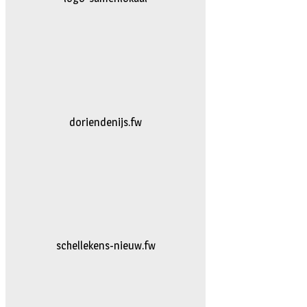
logo-bakkerijvanDoorn
logo-vanhattum-nieuw.fw