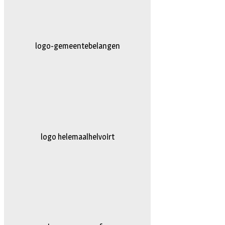
AG-Techniek
logo truckertruck 2023.fw