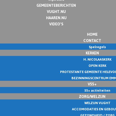
GEMEENTEBERICHTEN
VUGHT.NU
HAAREN.NU
VIDEO’S
HOME
CONTACT
Spelregels
KERKEN
H. NICOLAASKERK
OPEN KERK
PROTESTANTE GEMEENTE HELEVO
BEZINNINGSCENTRUM EM
V55+
55+ activiteiten
ZORG/WELZIJN
WELZIJN VUGHT
ACCOMODATIES EN GEBO
GEZONDHEID / ZORG