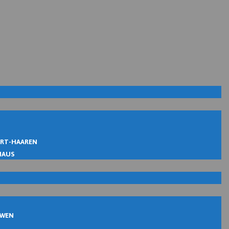
IRT-HAAREN
MAUS
UWEN