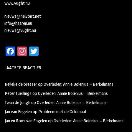
www.vught.nu
nieuws@helvoirt.net
info@haaren.nu
nieuws@vught.nu
Fa
In
T
ce
st
wi
LAATSTE REACTIES
b
ag
tt
oo
ra
er
Nelleke de bresser
op
Overleden: Annie Bolenius – Berkelmans
k
m
Peter Tuerlings
op
Overleden: Annie Bolenius – Berkelmans
Twan de Jongh
op
Overleden: Annie Bolenius – Berkelmans
Jan van Engelen
op
Probleem met de Geldmaat
Jan en Roos van Engelen
op
Overleden: Annie Bolenius – Berkelmans