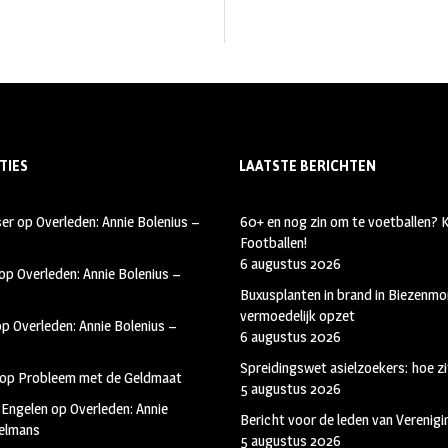
TIES
LAATSTE BERICHTEN
ser
op
Overleden: Annie Bolenius –
60+ en nog zin om te voetballen?
Footballen!
6 augustus 2026
op
Overleden: Annie Bolenius –
Buxusplanten in brand in Biezenmor
vermoedelijk opzet
op
Overleden: Annie Bolenius –
6 augustus 2026
Spreidingswet asielzoekers: hoe zi
op
Probleem met de Geldmaat
5 augustus 2026
 Engelen
op
Overleden: Annie
Bericht voor de leden van Verenig
kelmans
5 augustus 2026