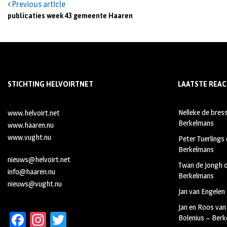
Previous article
publicaties week 43 gemeente Haaren
STICHTING HELVOIRTNET
LAATSTE REAC
Nelleke de bres
www.helvoirt.net
Berkelmans
www.haaren.nu
www.vught.nu
Peter Tuerlings
Berkelmans
nieuws@helvoirt.net
Twan de Jongh
info@haaren.nu
Berkelmans
nieuws@vught.nu
Jan van Engelen
Jan en Roos van
Fa
In
T
Bolenius – Ber