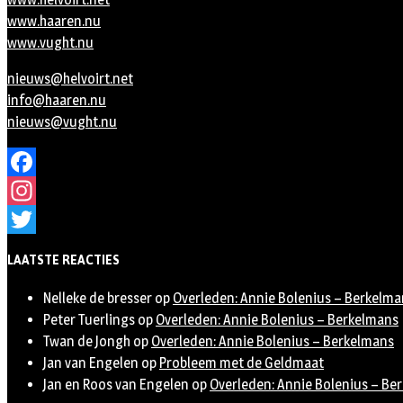
www.haaren.nu
www.vught.nu
nieuws@helvoirt.net
info@haaren.nu
nieuws@vught.nu
Facebook
Instagram
Twitter
LAATSTE REACTIES
Nelleke de bresser
op
Overleden: Annie Bolenius – Berkelma
Peter Tuerlings
op
Overleden: Annie Bolenius – Berkelmans
Twan de Jongh
op
Overleden: Annie Bolenius – Berkelmans
Jan van Engelen
op
Probleem met de Geldmaat
Jan en Roos van Engelen
op
Overleden: Annie Bolenius – Be