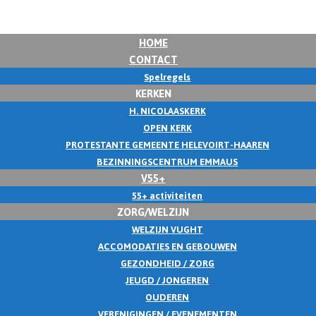
HOME
CONTACT
Spelregels
KERKEN
H. NICOLAASKERK
OPEN KERK
PROTESTANTE GEMEENTE HELEVOIRT-HAAREN
BEZINNINGSCENTRUM EMMAUS
V55+
55+ activiteiten
ZORG/WELZIJN
WELZIJN VUGHT
ACCOMODATIES EN GEBOUWEN
GEZONDHEID / ZORG
JEUGD / JONGEREN
OUDEREN
VERENIGINGEN / EVENEMENTEN