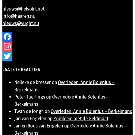
nieuws@helvoirt.net
info@haaren.nu
nieuws@vught.nu
Facebook
Instagram
Twitter
LAATSTE REACTIES
Nelleke de bresser
op
Overleden: Annie Bolenius –
Berkelmans
Peter Tuerlings
op
Overleden: Annie Bolenius –
Berkelmans
Twan de Jongh
op
Overleden: Annie Bolenius – Berkelmans
Jan van Engelen
op
Probleem met de Geldmaat
Jan en Roos van Engelen
op
Overleden: Annie Bolenius –
Berkelmans