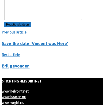
Previous article
Save the date ‘Vincent was Here’
Next article
Bril gevonden
STICHTING HELVOIRTNET
www.helvoirt.net
www.haaren.nu
www.vught.nu