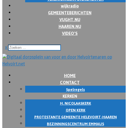
wijkradio
GEMEENTEBERICHTEN
VUGHT.NU
HAAREN.NU
VIDEO’S
x
HOME
CONTACT
Spelregels
KERKEN
H. NICOLAASKERK
OPEN KERK
PROTESTANTE GEMEENTE HELEVOIRT-HAAREN
BEZINNINGSCENTRUM EMMAUS