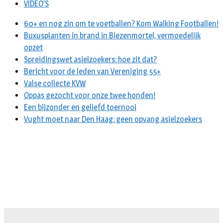
VIDEO’S
60+ en nog zin om te voetballen? Kom Walking Footballen!
Buxusplanten in brand in Biezenmortel, vermoedelijk
opzet
Spreidingswet asielzoekers: hoe zit dat?
Bericht voor de leden van Vereniging 55+
Valse collecte KVW
Oppas gezocht voor onze twee honden!
Een bijzonder en geliefd toernooi
Vught moet naar Den Haag: geen opvang asielzoekers