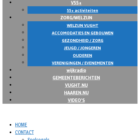
V55+
55+ activiteiten
ZORG/WELZIJN
WELZIJN VUGHT
ACCOMODATIES EN GEBOUWEN
GEZONDHEID / ZORG
JEUGD / JONGEREN
OUDEREN
VERENIGINGEN / EVENEMENTEN
wijkradio
GEMEENTEBERICHTEN
VUGHT.NU
HAAREN.NU
VIDEO’S
HOME
CONTACT
Spelregels