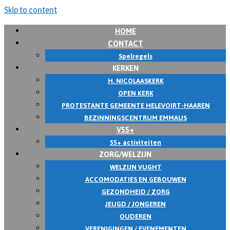
Skip to content
HOME
CONTACT
Spelregels
KERKEN
H. NICOLAASKERK
OPEN KERK
PROTESTANTE GEMEENTE HELEVOIRT-HAAREN
BEZINNINGSCENTRUM EMMAUS
V55+
55+ activiteiten
ZORG/WELZIJN
WELZIJN VUGHT
ACCOMODATIES EN GEBOUWEN
GEZONDHEID / ZORG
JEUGD / JONGEREN
OUDEREN
VERENIGINGEN / EVENEMENTEN