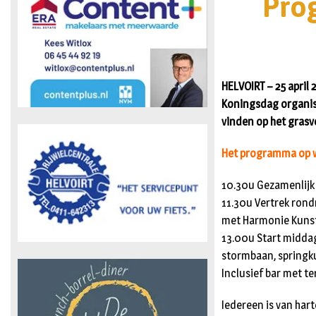
Pro
HELVOIRT – 25 april
Koningsdag organis
vinden op het grasve
Het programma op w
10.30u Gezamenlijk 
11.30u Vertrek rond
met Harmonie Kunst 
13.00u Start midd
stormbaan, springku
Inclusief bar met te
Iedereen is van hart