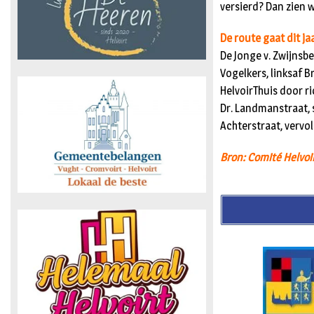
versierd? Dan zien w
De route gaat dit jaa
De Jonge v. Zwijnsbe
Vogelkers, linksaf B
HelvoirThuis door r
Dr. Landmanstraat, s
Achterstraat, vervo
Bron: Comité Helvoi