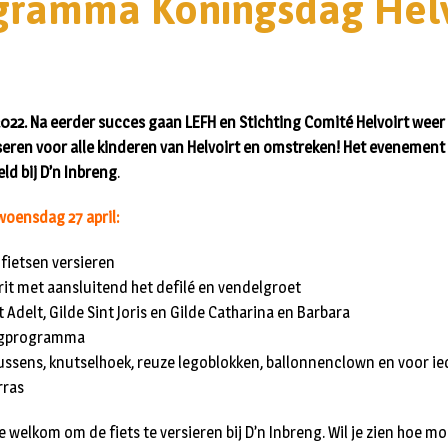
gramma Koningsdag Helv
 2022. Na eerder succes gaan LEFH en Stichting Comité Helvoirt wee
eren voor alle kinderen van Helvoirt en omstreken! Het evenement
ld bij D’n Inbreng
.
oensdag 27 april:
fietsen versieren
rit met aansluitend het defilé en vendelgroet
Adelt, Gilde Sint Joris en Gilde Catharina en Barbara
agprogramma
ssens, knutselhoek, reuze legoblokken, ballonnenclown en voor ied
rras
e welkom om de fiets te versieren bij D’n Inbreng. Wil je zien hoe mo