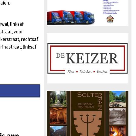
aaien.
wal, linksaf
straat, voor
kerstraat, rechtsaf
rinastraat, linksaf
is app