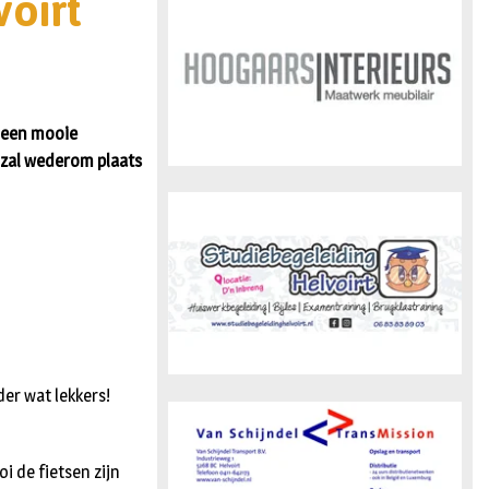
oirt
n
r een mooie
 zal wederom plaats
er wat lekkers!
oi de fietsen zijn