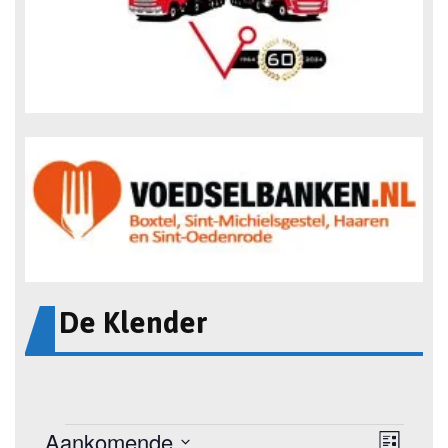
De Klender