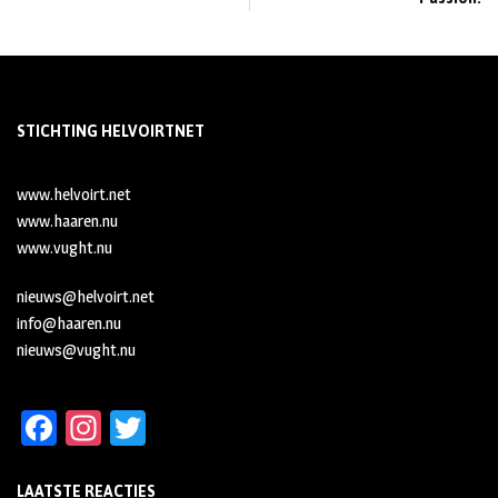
STICHTING HELVOIRTNET
www.helvoirt.net
www.haaren.nu
www.vught.nu
nieuws@helvoirt.net
info@haaren.nu
nieuws@vught.nu
Fa
In
T
ce
st
wi
LAATSTE REACTIES