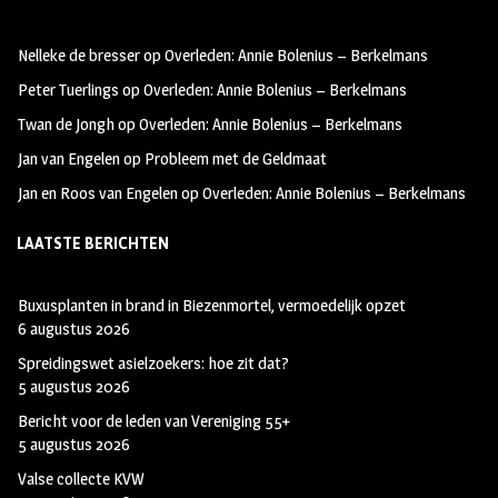
b
ag
tt
oo
ra
er
Nelleke de bresser
op
Overleden: Annie Bolenius – Berkelmans
k
m
Peter Tuerlings
op
Overleden: Annie Bolenius – Berkelmans
Twan de Jongh
op
Overleden: Annie Bolenius – Berkelmans
Jan van Engelen
op
Probleem met de Geldmaat
Jan en Roos van Engelen
op
Overleden: Annie Bolenius – Berkelmans
LAATSTE BERICHTEN
Buxusplanten in brand in Biezenmortel, vermoedelijk opzet
6 augustus 2026
Spreidingswet asielzoekers: hoe zit dat?
5 augustus 2026
Bericht voor de leden van Vereniging 55+
5 augustus 2026
Valse collecte KVW