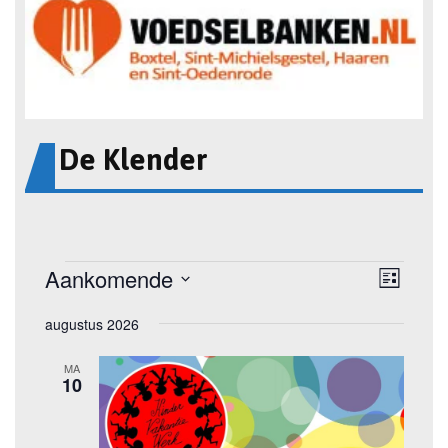
De Klender