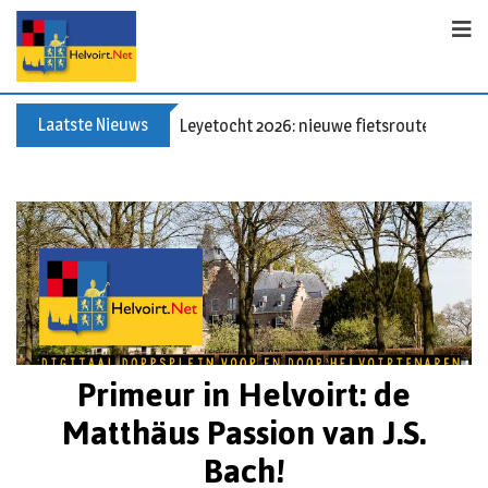
Laatste Nieuws
60+ en nog zin om te voetballen? Kom Wal
Primeur in Helvoirt: de
Matthäus Passion van J.S.
Bach!