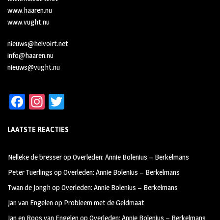
www.haaren.nu
www.vught.nu
nieuws@helvoirt.net
info@haaren.nu
nieuws@vught.nu
Fa
In
T
ce
st
wi
LAATSTE REACTIES
b
ag
tt
oo
ra
er
Nelleke de bresser
op
Overleden: Annie Bolenius – Berkelmans
k
m
Peter Tuerlings
op
Overleden: Annie Bolenius – Berkelmans
Twan de Jongh
op
Overleden: Annie Bolenius – Berkelmans
Jan van Engelen
op
Probleem met de Geldmaat
Jan en Roos van Engelen
op
Overleden: Annie Bolenius – Berkelmans