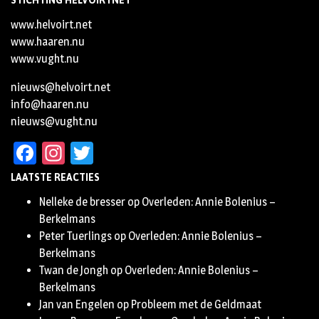
STICHTING HELVOIRTNET
www.helvoirt.net
www.haaren.nu
www.vught.nu
nieuws@helvoirt.net
info@haaren.nu
nieuws@vught.nu
Facebook
Instagram
Twitter
LAATSTE REACTIES
Nelleke de bresser
op
Overleden: Annie Bolenius –
Berkelmans
Peter Tuerlings
op
Overleden: Annie Bolenius –
Berkelmans
Twan de Jongh
op
Overleden: Annie Bolenius –
Berkelmans
Jan van Engelen
op
Probleem met de Geldmaat