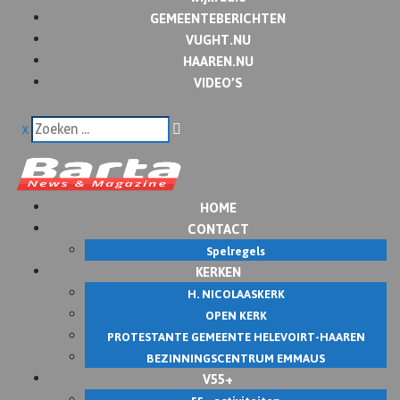
GEMEENTEBERICHTEN
VUGHT.NU
HAAREN.NU
VIDEO’S
x
HOME
CONTACT
Spelregels
KERKEN
H. NICOLAASKERK
OPEN KERK
PROTESTANTE GEMEENTE HELEVOIRT-HAAREN
BEZINNINGSCENTRUM EMMAUS
V55+