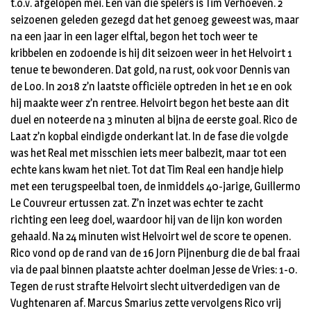
t.o.v. afgelopen mei. Een van die spelers is Tim Verhoeven. 2
seizoenen geleden gezegd dat het genoeg geweest was, maar
na een jaar in een lager elftal, begon het toch weer te
kribbelen en zodoende is hij dit seizoen weer in het Helvoirt 1
tenue te bewonderen. Dat gold, na rust, ook voor Dennis van
de Loo. In 2018 z’n laatste officiële optreden in het 1e en ook
hij maakte weer z’n rentree. Helvoirt begon het beste aan dit
duel en noteerde na 3 minuten al bijna de eerste goal. Rico de
Laat z’n kopbal eindigde onderkant lat. In de fase die volgde
was het Real met misschien iets meer balbezit, maar tot een
echte kans kwam het niet. Tot dat Tim Real een handje hielp
met een terugspeelbal toen, de inmiddels 40-jarige, Guillermo
Le Couvreur ertussen zat. Z’n inzet was echter te zacht
richting een leeg doel, waardoor hij van de lijn kon worden
gehaald. Na 24 minuten wist Helvoirt wel de score te openen.
Rico vond op de rand van de 16 Jorn Pijnenburg die de bal fraai
via de paal binnen plaatste achter doelman Jesse de Vries: 1-0.
Tegen de rust strafte Helvoirt slecht uitverdedigen van de
Vughtenaren af. Marcus Smarius zette vervolgens Rico vrij