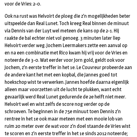
voor de Vries: 2-0.
Ook na rust was Helvoirt de ploeg die z’n mogelijkheden beter
uitspeelde dan Real Lunet. Toch kreeg Real binnen de minuut
via Dennis van der Luyt wel meteen de kans op de 2-1. Hij
raakte de bal echter niet vol genoeg. 3 minuten later liep
Helvoirt verder weg. Jochem Leermakers zette een aanval op
en na een combinatie met Rico kwam hij vrij voor de Vries en
noteerde de 3-0. Wat eerder voor Jorn gold, geldt ook voor
Jochem, z’n eerste treffer in het 1e. Le Couvreur probeerde aan
de andere kant het met een kopbal, die Jannes goed tot
hoekschop wist te verwerken. Jannes hoefde daarna eigenlijk
alleen maar voorzetten uit de lucht te plukken, want echt
gevaarlijk werd Real Lunet gedurende de 2e helft niet meer.
Helvoirt wel en wist zelfs de score nog verder op de
schroeven. Te beginnen in de 75e minuut toen Dennis z’n
rentree in het 1e ook maar meteen met een mooie lob van
ruim 20 meter over de wat voor z’n doel staande de Vries wist
te scoren en z’n eerste treffer in het 1e sinds 2012 noteerde;