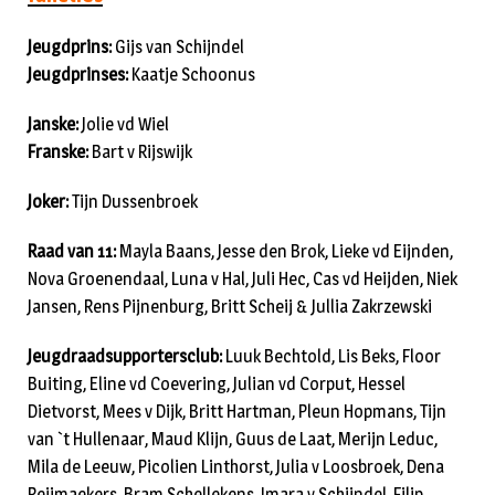
Jeugdprins:
Gijs van Schijndel
Jeugdprinses:
Kaatje Schoonus
Janske:
Jolie vd Wiel
Franske:
Bart v Rijswijk
Joker:
Tijn Dussenbroek
Raad van 11:
Mayla Baans, Jesse den Brok, Lieke vd Eijnden,
Nova Groenendaal, Luna v Hal, Juli Hec, Cas vd Heijden, Niek
Jansen, Rens Pijnenburg, Britt Scheij & Jullia Zakrzewski
Jeugdraadsupportersclub:
Luuk Bechtold, Lis Beks, Floor
Buiting, Eline vd Coevering, Julian vd Corput, Hessel
Dietvorst, Mees v Dijk, Britt Hartman, Pleun Hopmans, Tijn
van `t Hullenaar, Maud Klijn, Guus de Laat, Merijn Leduc,
Mila de Leeuw, Picolien Linthorst, Julia v Loosbroek, Dena
Reijmaekers, Bram Schellekens, Imara v Schijndel, Filip