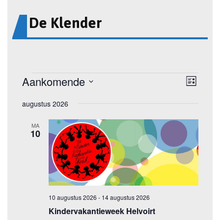
De Klender