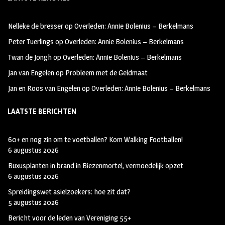
b
ag
tt
oo
ra
er
Nelleke de bresser
op
Overleden: Annie Bolenius – Berkelmans
k
m
Peter Tuerlings
op
Overleden: Annie Bolenius – Berkelmans
Twan de Jongh
op
Overleden: Annie Bolenius – Berkelmans
Jan van Engelen
op
Probleem met de Geldmaat
Jan en Roos van Engelen
op
Overleden: Annie Bolenius – Berkelmans
LAATSTE BERICHTEN
60+ en nog zin om te voetballen? Kom Walking Footballen!
6 augustus 2026
Buxusplanten in brand in Biezenmortel, vermoedelijk opzet
6 augustus 2026
Spreidingswet asielzoekers: hoe zit dat?
5 augustus 2026
Bericht voor de leden van Vereniging 55+