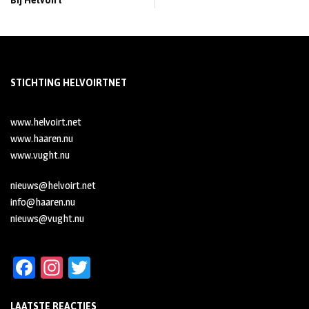
Bij Helvoirt
STICHTING HELVOIRTNET
www.helvoirt.net
www.haaren.nu
www.vught.nu
nieuws@helvoirt.net
info@haaren.nu
nieuws@vught.nu
Fa
In
T
ce
st
wi
LAATSTE REACTIES