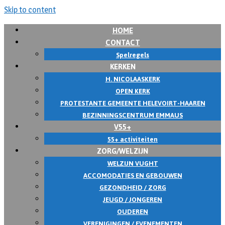
Skip to content
HOME
CONTACT
Spelregels
KERKEN
H. NICOLAASKERK
OPEN KERK
PROTESTANTE GEMEENTE HELEVOIRT-HAAREN
BEZINNINGSCENTRUM EMMAUS
V55+
55+ activiteiten
ZORG/WELZIJN
WELZIJN VUGHT
ACCOMODATIES EN GEBOUWEN
GEZONDHEID / ZORG
JEUGD / JONGEREN
OUDEREN
VERENIGINGEN / EVENEMENTEN