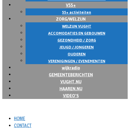
V55+
55+ activiteiten
ZORG/WELZIJN
WELZIJN VUGHT
ACCOMODATIES EN GEBOUWEN
GEZONDHEID / ZORG
JEUGD / JONGEREN
OUDEREN
VERENIGINGEN / EVENEMENTEN
wijkradio
GEMEENTEBERICHTEN
VUGHT.NU
HAAREN.NU
VIDEO’S
HOME
CONTACT