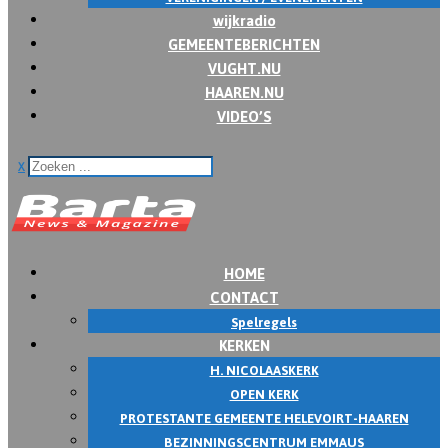
wijkradio
GEMEENTEBERICHTEN
VUGHT.NU
HAAREN.NU
VIDEO’S
x
HOME
CONTACT
Spelregels
KERKEN
H. NICOLAASKERK
OPEN KERK
PROTESTANTE GEMEENTE HELEVOIRT-HAAREN
BEZINNINGSCENTRUM EMMAUS