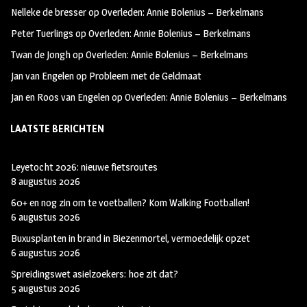
oo
ra
er
Nelleke de bresser
op
Overleden: Annie Bolenius – Berkelmans
k
m
Peter Tuerlings
op
Overleden: Annie Bolenius – Berkelmans
Twan de Jongh
op
Overleden: Annie Bolenius – Berkelmans
Jan van Engelen
op
Probleem met de Geldmaat
Jan en Roos van Engelen
op
Overleden: Annie Bolenius – Berkelmans
LAATSTE BERICHTEN
Leyetocht 2026: nieuwe fietsroutes
8 augustus 2026
60+ en nog zin om te voetballen? Kom Walking Footballen!
6 augustus 2026
Buxusplanten in brand in Biezenmortel, vermoedelijk opzet
6 augustus 2026
Spreidingswet asielzoekers: hoe zit dat?
5 augustus 2026