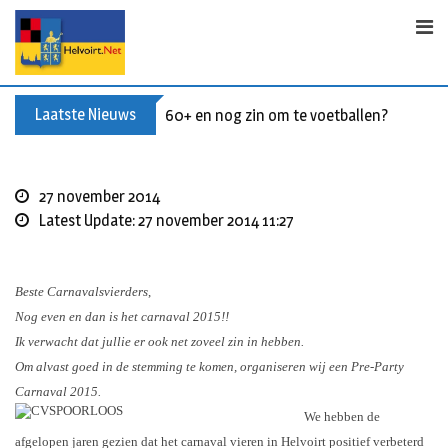
S
k
i
p
t
Laatste Nieuws
60+ en nog zin om te voetballen? Kom Wal
o
c
o
27 november 2014
n
Latest Update: 27 november 2014 11:27
t
e
n
Beste Carnavalsvierders
,
t
Nog even en dan is het carnaval 2015!!
Ik verwacht dat jullie er ook net zoveel zin in hebben.
Om alvast goed in de stemming te komen, organiseren wij een Pre-Party
Carnaval 2015.
We hebben de
afgelopen jaren gezien dat het carnaval vieren in Helvoirt positief verbeterd