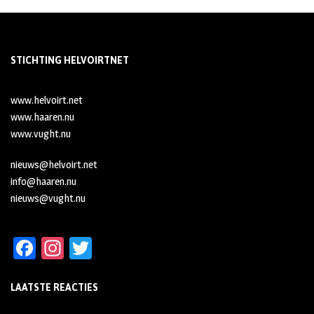
STICHTING HELVOIRTNET
www.helvoirt.net
www.haaren.nu
www.vught.nu
nieuws@helvoirt.net
info@haaren.nu
nieuws@vught.nu
Fa
In
T
ce
st
wi
LAATSTE REACTIES
b
ag
tt