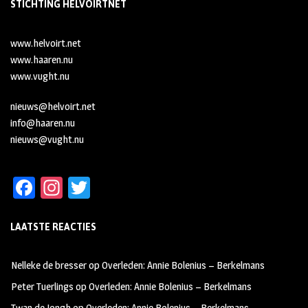
STICHTING HELVOIRTNET
www.helvoirt.net
www.haaren.nu
www.vught.nu
nieuws@helvoirt.net
info@haaren.nu
nieuws@vught.nu
Fa
In
T
ce
st
wi
LAATSTE REACTIES
b
ag
tt
oo
ra
er
Nelleke de bresser
op
Overleden: Annie Bolenius – Berkelmans
k
m
Peter Tuerlings
op
Overleden: Annie Bolenius – Berkelmans
Twan de Jongh
op
Overleden: Annie Bolenius – Berkelmans