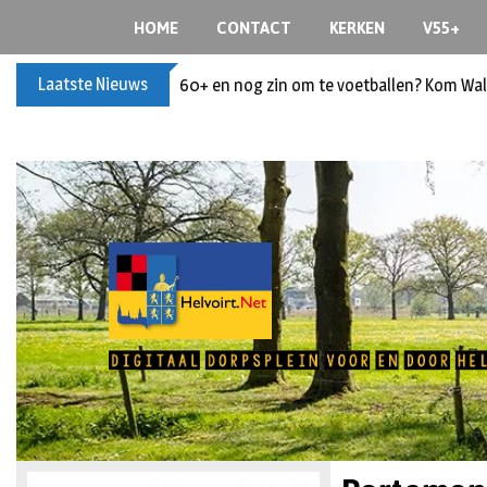
HOME
CONTACT
KERKEN
V55+
Laatste Nieuws
60+ en nog zin om te voetballen? Kom Wal