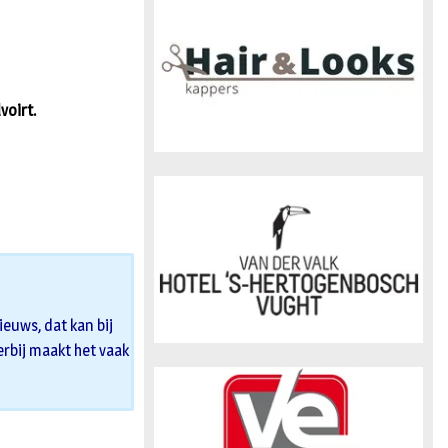
n
voirt.
euws, dat kan bij
 erbij maakt het vaak