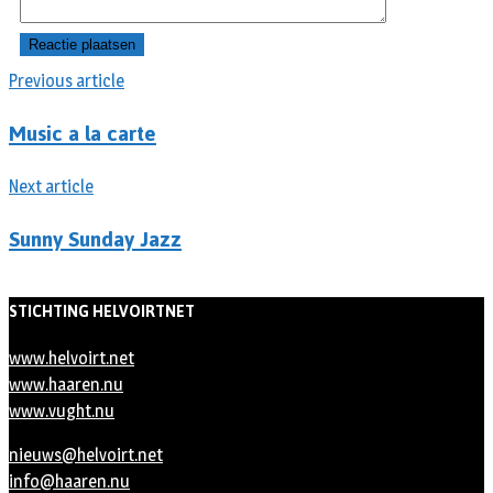
Previous article
Music a la carte
Next article
Sunny Sunday Jazz
STICHTING HELVOIRTNET
www.helvoirt.net
www.haaren.nu
www.vught.nu
nieuws@helvoirt.net
info@haaren.nu