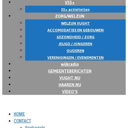
V55+
55+ activiteiten
ZORG/WELZIJN
WELZIJN VUGHT
ACCOMODATIES EN GEBOUWEN
GEZONDHEID / ZORG
JEUGD / JONGEREN
OUDEREN
VERENIGINGEN / EVENEMENTEN
wijkradio
GEMEENTEBERICHTEN
VUGHT.NU
HAAREN.NU
VIDEO’S
HOME
CONTACT
Spelregels