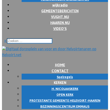
wijkradio
GEMEENTEBERICHTEN
VUGHT.NU
HAAREN.NU
VIDEO’S
x
HOME
CONTACT
Spelregels
KERKEN
H. NICOLAASKERK
OPEN KERK
PROTESTANTE GEMEENTE HELEVOIRT-HAAREN
BEZINNINGSCENTRUM EMMAUS