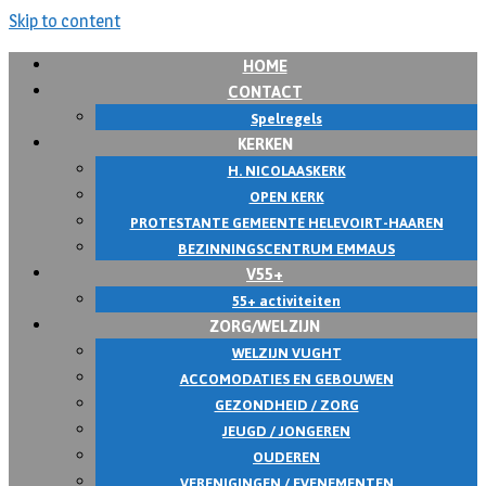
Skip to content
HOME
CONTACT
Spelregels
KERKEN
H. NICOLAASKERK
OPEN KERK
PROTESTANTE GEMEENTE HELEVOIRT-HAAREN
BEZINNINGSCENTRUM EMMAUS
V55+
55+ activiteiten
ZORG/WELZIJN
WELZIJN VUGHT
ACCOMODATIES EN GEBOUWEN
GEZONDHEID / ZORG
JEUGD / JONGEREN
OUDEREN
VERENIGINGEN / EVENEMENTEN