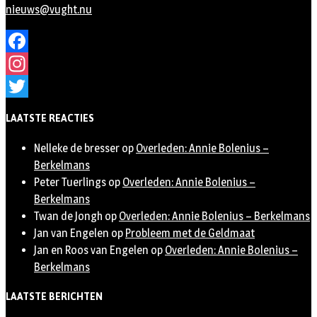
nieuws@vught.nu
Facebook
Instagram
Twitter
LAATSTE REACTIES
Nelleke de bresser
op
Overleden: Annie Bolenius –
Berkelmans
Peter Tuerlings
op
Overleden: Annie Bolenius –
Berkelmans
Twan de Jongh
op
Overleden: Annie Bolenius – Berkelmans
Jan van Engelen
op
Probleem met de Geldmaat
Jan en Roos van Engelen
op
Overleden: Annie Bolenius –
Berkelmans
LAATSTE BERICHTEN