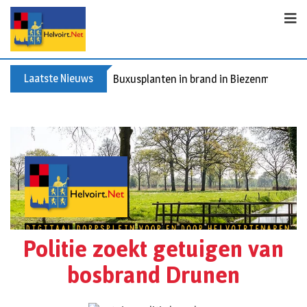
Laatste Nieuws
Buxusplanten in brand in Biezenmortel, v
Politie zoekt getuigen van
bosbrand Drunen