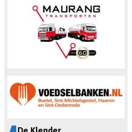
De Klender