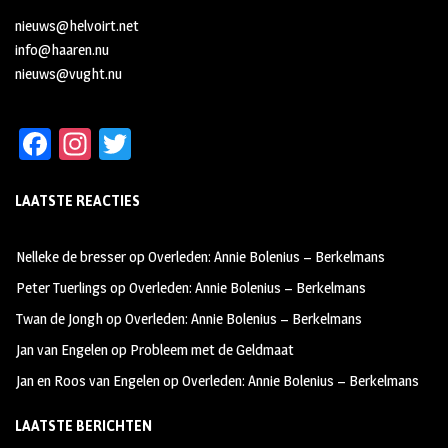
nieuws@helvoirt.net
info@haaren.nu
nieuws@vught.nu
Fa
In
T
ce
st
wi
LAATSTE REACTIES
b
ag
tt
oo
ra
er
Nelleke de bresser
op
Overleden: Annie Bolenius – Berkelmans
k
m
Peter Tuerlings
op
Overleden: Annie Bolenius – Berkelmans
Twan de Jongh
op
Overleden: Annie Bolenius – Berkelmans
Jan van Engelen
op
Probleem met de Geldmaat
Jan en Roos van Engelen
op
Overleden: Annie Bolenius – Berkelmans
LAATSTE BERICHTEN