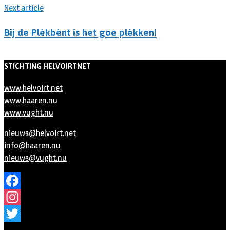
Next article
Bij de Plèkbènt is het goe plèkken!
STICHTING HELVOIRTNET
www.helvoirt.net
www.haaren.nu
www.vught.nu
nieuws@helvoirt.net
info@haaren.nu
nieuws@vught.nu
Facebook
Instagram
Twitter