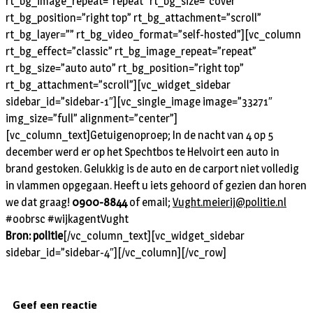
rt_bg_image_repeat=”repeat” rt_bg_size=”cover”
rt_bg_position=”right top” rt_bg_attachment=”scroll”
rt_bg_layer=”” rt_bg_video_format=”self-hosted”][vc_column
rt_bg_effect=”classic” rt_bg_image_repeat=”repeat”
rt_bg_size=”auto auto” rt_bg_position=”right top”
rt_bg_attachment=”scroll”][vc_widget_sidebar
sidebar_id=”sidebar-1″][vc_single_image image=”33271″
img_size=”full” alignment=”center”]
[vc_column_text]
Getuigenoproep; In de nacht van 4 op 5
december werd er op het Spechtbos te Helvoirt een auto in
brand gestoken. Gelukkig is de auto en de carport niet volledig
in vlammen opgegaan. Heeft u iets gehoord of gezien dan horen
we dat graag!
0900-8844
of email;
Vught.meierij@politie.nl
#oobrsc #wijkagentVught
Bron: politie
[/vc_column_text][vc_widget_sidebar
sidebar_id=”sidebar-4″][/vc_column][/vc_row]
Geef een reactie