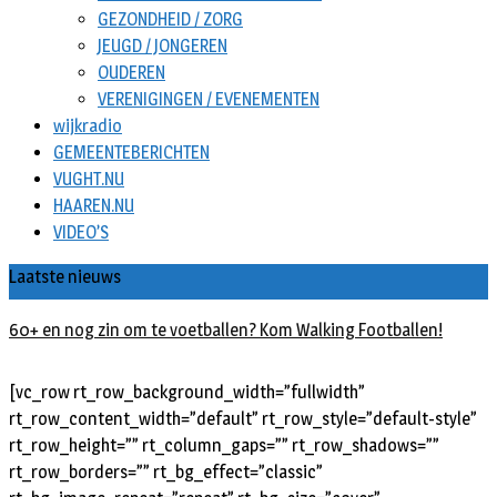
GEZONDHEID / ZORG
JEUGD / JONGEREN
OUDEREN
VERENIGINGEN / EVENEMENTEN
wijkradio
GEMEENTEBERICHTEN
VUGHT.NU
HAAREN.NU
VIDEO’S
Laatste nieuws
60+ en nog zin om te voetballen? Kom Walking Footballen!
[vc_row rt_row_background_width=”fullwidth”
rt_row_content_width=”default” rt_row_style=”default-style”
rt_row_height=”” rt_column_gaps=”” rt_row_shadows=””
rt_row_borders=”” rt_bg_effect=”classic”