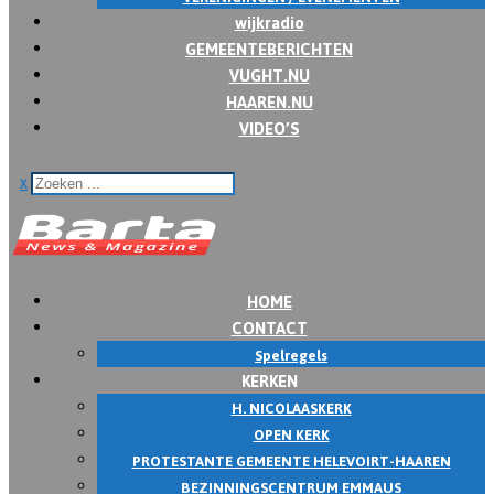
wijkradio
GEMEENTEBERICHTEN
VUGHT.NU
HAAREN.NU
VIDEO’S
x
HOME
CONTACT
Spelregels
KERKEN
H. NICOLAASKERK
OPEN KERK
PROTESTANTE GEMEENTE HELEVOIRT-HAAREN
BEZINNINGSCENTRUM EMMAUS