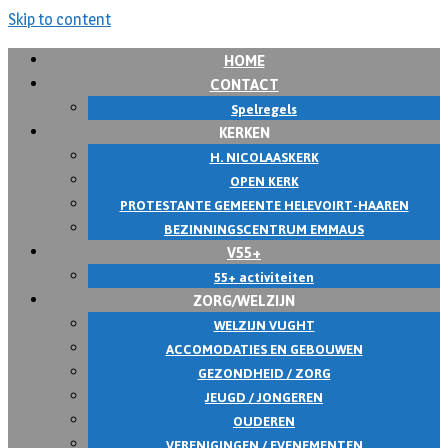
Skip to content
HOME
CONTACT
Spelregels
KERKEN
H. NICOLAASKERK
OPEN KERK
PROTESTANTE GEMEENTE HELEVOIRT-HAAREN
BEZINNINGSCENTRUM EMMAUS
V55+
55+ activiteiten
ZORG/WELZIJN
WELZIJN VUGHT
ACCOMODATIES EN GEBOUWEN
GEZONDHEID / ZORG
JEUGD / JONGEREN
OUDEREN
VERENIGINGEN / EVENEMENTEN