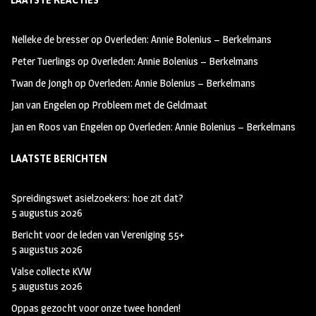
LAATSTE REACTIES
b
ag
tt
oo
ra
er
Nelleke de bresser
op
Overleden: Annie Bolenius – Berkelmans
k
m
Peter Tuerlings
op
Overleden: Annie Bolenius – Berkelmans
Twan de Jongh
op
Overleden: Annie Bolenius – Berkelmans
Jan van Engelen
op
Probleem met de Geldmaat
Jan en Roos van Engelen
op
Overleden: Annie Bolenius – Berkelmans
LAATSTE BERICHTEN
Spreidingswet asielzoekers: hoe zit dat?
5 augustus 2026
Bericht voor de leden van Vereniging 55+
5 augustus 2026
Valse collecte KVW
5 augustus 2026
Oppas gezocht voor onze twee honden!