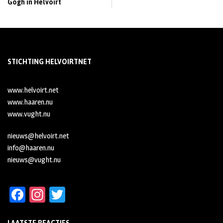
Gogh in Helvoirt
STICHTING HELVOIRTNET
www.helvoirt.net
www.haaren.nu
www.vught.nu
nieuws@helvoirt.net
info@haaren.nu
nieuws@vught.nu
Fa
In
T
ce
st
wi