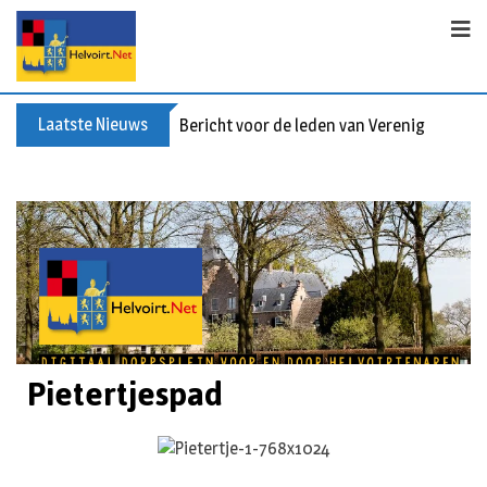
Laatste Nieuws
Valse collecte KVW
Pietertjespad