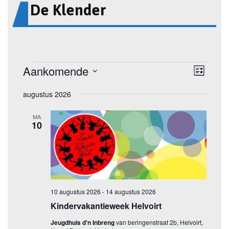
De Klender