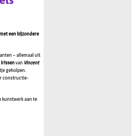
els
n
t met een bijzondere
lanten – allemaal uit
j
Irissen
van
Vincent
tje geholpen.
r constructie-
 kunstwerk aan te