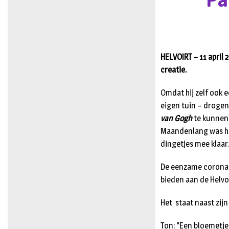
Pa
HELVOIRT – 11 april 
creatie.
Omdat hij zelf ook e
eigen tuin – drogen
van Gogh
te kunnen 
Maandenlang was hij
dingetjes mee klaar
De eenzame corona-
bieden aan de Helvo
Het staat naast zijn
Ton: “Een bloemetje