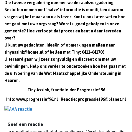
Die tweede vergadering noemen we de raadsvergadering.
Besluiten nemen met ‘halve’ informatie is moeilijk en daarom
vragen wij het maar aan u als lezer: Kunt u ons laten weten hoe
het gaat met uw zorgvraag? Wordt u goed geholpen in onze
gemeente? Hoe verloopt dat proces en bent u daar tevreden
over?
U kunt uw gedachten, ideeën of opmerkingen mailen naar
tinyassink@home.nl
of bellen met Tiny: 0411-641708
Uiteraard gaan wij zeer zorgvuldig en discreet om met uw
bevindingen. Help ons verder te onderzoeken hoe het gaat met
de uitvoering van de Wet Maatschappelijke Ondersteuning in
Haaren.
Tiny Assink, fractieleider Progressief 96
Info:
www.progressief96.nl
Reactie:
progressief96@planet.nl
Geef een reactie
Je e-mailadres wordt niet gepubliceerd.
Vereiste velden zijn