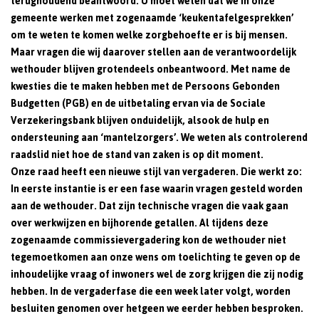
terughoudend beantwoord. U moet weten dat we in onze
gemeente werken met zogenaamde ‘keukentafelgesprekken’
om te weten te komen welke zorgbehoefte er is bij mensen.
Maar vragen die wij daarover stellen aan de verantwoordelijk
wethouder blijven grotendeels onbeantwoord. Met name de
kwesties die te maken hebben met de Persoons Gebonden
Budgetten (PGB) en de uitbetaling ervan via de Sociale
Verzekeringsbank blijven onduidelijk, alsook de hulp en
ondersteuning aan ‘mantelzorgers’. We weten als controlerend
raadslid niet hoe de stand van zaken is op dit moment.
Onze raad heeft een nieuwe stijl van vergaderen. Die werkt zo:
In eerste instantie is er een fase waarin vragen gesteld worden
aan de wethouder. Dat zijn technische vragen die vaak gaan
over werkwijzen en bijhorende getallen. Al tijdens deze
zogenaamde commissievergadering kon de wethouder niet
tegemoetkomen aan onze wens om toelichting te geven op de
inhoudelijke vraag of inwoners wel de zorg krijgen die zij nodig
hebben. In de vergaderfase die een week later volgt, worden
besluiten genomen over hetgeen we eerder hebben besproken.