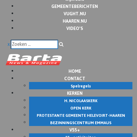
GEMEENTEBERICHTEN
VUGHT.NU
HAAREN.NU
VIDEO’S
x
HOME
CONTACT
Spelregels
KERKEN
H. NICOLAASKERK
OPEN KERK
PROTESTANTE GEMEENTE HELEVOIRT-HAAREN
BEZINNINGSCENTRUM EMMAUS
V55+