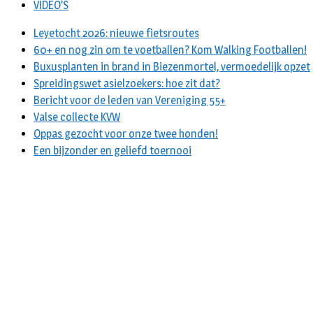
VIDEO’S
Leyetocht 2026: nieuwe fietsroutes
60+ en nog zin om te voetballen? Kom Walking Footballen!
Buxusplanten in brand in Biezenmortel, vermoedelijk opzet
Spreidingswet asielzoekers: hoe zit dat?
Bericht voor de leden van Vereniging 55+
Valse collecte KVW
Oppas gezocht voor onze twee honden!
Een bijzonder en geliefd toernooi