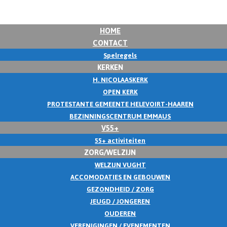
HOME
CONTACT
Spelregels
KERKEN
H. NICOLAASKERK
OPEN KERK
PROTESTANTE GEMEENTE HELEVOIRT-HAAREN
BEZINNINGSCENTRUM EMMAUS
V55+
55+ activiteiten
ZORG/WELZIJN
WELZIJN VUGHT
ACCOMODATIES EN GEBOUWEN
GEZONDHEID / ZORG
JEUGD / JONGEREN
OUDEREN
VERENIGINGEN / EVENEMENTEN