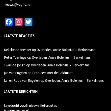
nieuws@vught.nu
Fa
In
T
ce
st
wi
LAATSTE REACTIES
b
ag
tt
oo
ra
er
Nelleke de bresser
op
Overleden: Annie Bolenius – Berkelmans
k
m
Peter Tuerlings
op
Overleden: Annie Bolenius – Berkelmans
Twan de Jongh
op
Overleden: Annie Bolenius – Berkelmans
Jan van Engelen
op
Probleem met de Geldmaat
Jan en Roos van Engelen
op
Overleden: Annie Bolenius – Berkelmans
LAATSTE BERICHTEN
Leyetocht 2026: nieuwe fietsroutes
8 augustus 2026