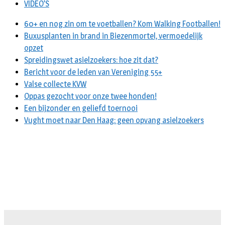
VIDEO’S
60+ en nog zin om te voetballen? Kom Walking Footballen!
Buxusplanten in brand in Biezenmortel, vermoedelijk
opzet
Spreidingswet asielzoekers: hoe zit dat?
Bericht voor de leden van Vereniging 55+
Valse collecte KVW
Oppas gezocht voor onze twee honden!
Een bijzonder en geliefd toernooi
Vught moet naar Den Haag: geen opvang asielzoekers