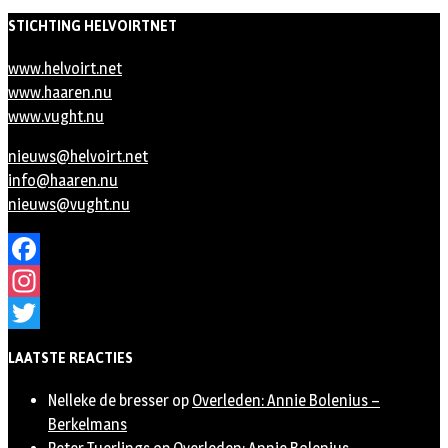
STICHTING HELVOIRTNET
www.helvoirt.net
www.haaren.nu
www.vught.nu
nieuws@helvoirt.net
info@haaren.nu
nieuws@vught.nu
Facebook
Instagram
Twitter
LAATSTE REACTIES
Nelleke de bresser
op
Overleden: Annie Bolenius –
Berkelmans