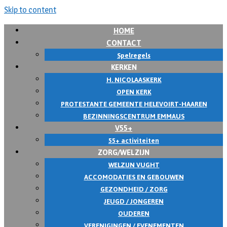
Skip to content
HOME
CONTACT
Spelregels
KERKEN
H. NICOLAASKERK
OPEN KERK
PROTESTANTE GEMEENTE HELEVOIRT-HAAREN
BEZINNINGSCENTRUM EMMAUS
V55+
55+ activiteiten
ZORG/WELZIJN
WELZIJN VUGHT
ACCOMODATIES EN GEBOUWEN
GEZONDHEID / ZORG
JEUGD / JONGEREN
OUDEREN
VERENIGINGEN / EVENEMENTEN