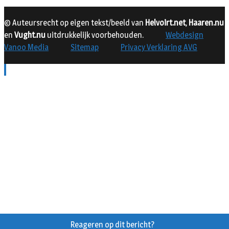
© Auteursrecht op eigen tekst/beeld van
Helvoirt.net
,
Haaren.nu
en
Vught.nu
uitdrukkelijk voorbehouden.
Webdesign
Vanoo Media
Sitemap
Privacy Verklaring AVG
Reageren op dit bericht?