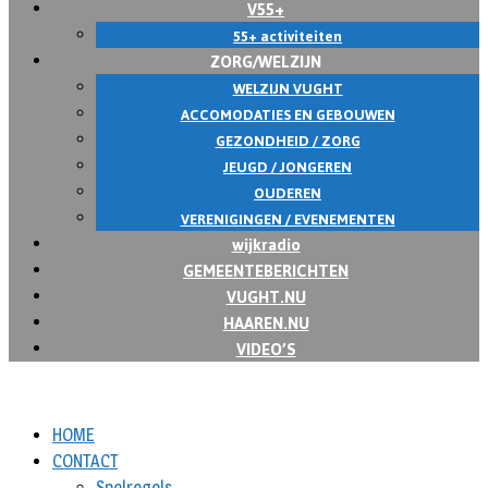
V55+
55+ activiteiten
ZORG/WELZIJN
WELZIJN VUGHT
ACCOMODATIES EN GEBOUWEN
GEZONDHEID / ZORG
JEUGD / JONGEREN
OUDEREN
VERENIGINGEN / EVENEMENTEN
wijkradio
GEMEENTEBERICHTEN
VUGHT.NU
HAAREN.NU
VIDEO’S
HOME
CONTACT
Spelregels