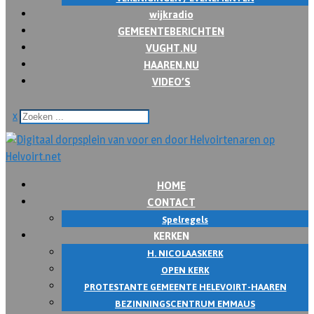
wijkradio
GEMEENTEBERICHTEN
VUGHT.NU
HAAREN.NU
VIDEO’S
x
HOME
CONTACT
Spelregels
KERKEN
H. NICOLAASKERK
OPEN KERK
PROTESTANTE GEMEENTE HELEVOIRT-HAAREN
BEZINNINGSCENTRUM EMMAUS