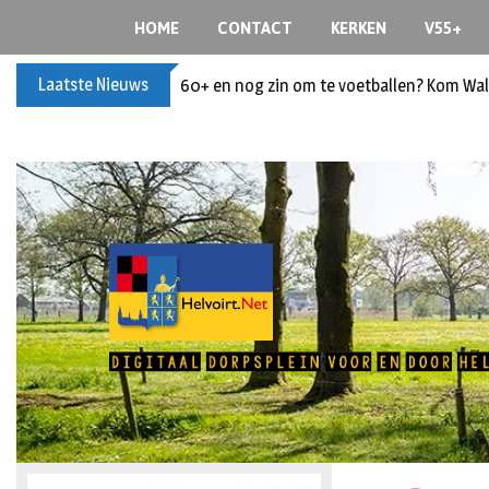
HOME
CONTACT
KERKEN
V55+
Laatste Nieuws
60+ en nog zin om te voetballen? Kom Wal