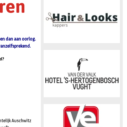
ren
n
gen dan aan oorlog.
 vanzelfsprekend.
nd?
ntelijk Auschwitz