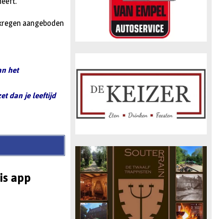
heeft.
p kregen aangeboden
an het
et dan je leeftijd
is app