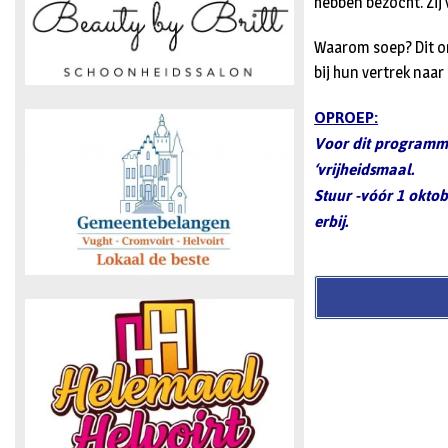
hebben bezocht. Zij
Waarom soep? Dit om
bij hun vertrek naa
OPROEP:
Voor dit programma
‘vrijheidsmaal.
Stuur -vóór 1 okto
erbij.