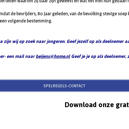
 vertellen waarom zij daar zijn geweest en wat het met hun gedaan 
dat de bevrijders, 80 jaar geleden, van de bevolking stevige soe
r een volgende bestemming.
 zijn wij op zoek naar jongeren. Geef jezelf op als deelnemer a
ber- een mail naar
beijens@home.nl
Geef je je op als deelnemer, z
SPELREGELS-CONTACT
Download onze grat