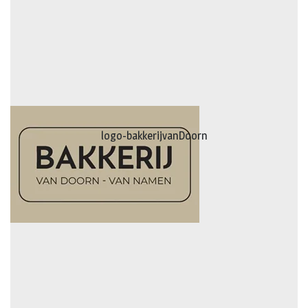
logo-bakkerijvanDoorn