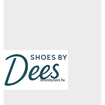
logo-studiebegeleidinghelvoirt