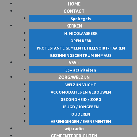
HOME
Skip
CONTACT
to
Spelregels
content
KERKEN
H. NICOLAASKERK
OPEN KERK
PROTESTANTE GEMEENTE HELEVOIRT-HAAREN
BEZINNINGSCENTRUM EMMAUS
V55+
55+ activiteiten
ZORG/WELZIJN
WELZIJN VUGHT
ACCOMODATIES EN GEBOUWEN
GEZONDHEID / ZORG
JEUGD / JONGEREN
OUDEREN
VERENIGINGEN / EVENEMENTEN
wijkradio
GEMEENTEBERICHTEN