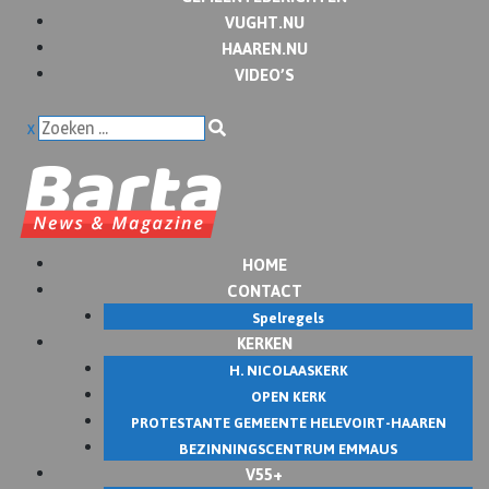
VUGHT.NU
HAAREN.NU
VIDEO’S
x
HOME
CONTACT
Spelregels
KERKEN
H. NICOLAASKERK
OPEN KERK
PROTESTANTE GEMEENTE HELEVOIRT-HAAREN
BEZINNINGSCENTRUM EMMAUS
V55+