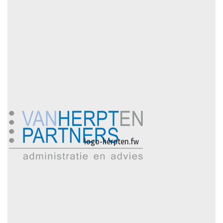
logo-herpten.fw