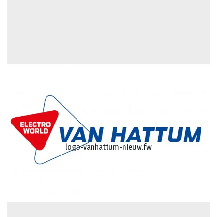
logo-vanhattum-nieuw.fw