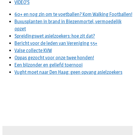
VIDEO’S
60+ en nog zin om te voetballen? Kom Walking Footballen!
Buxusplanten in brand in Biezenmortel, vermoedelijk
opzet
Spreidingswet asielzoekers: hoe zit dat?
Bericht voor de leden van Vereniging 55+
Valse collecte KVW
Oppas gezocht voor onze twee honden!
Een bijzonder en geliefd toernooi
Vught moet naar Den Haag: geen opvang asielzoekers