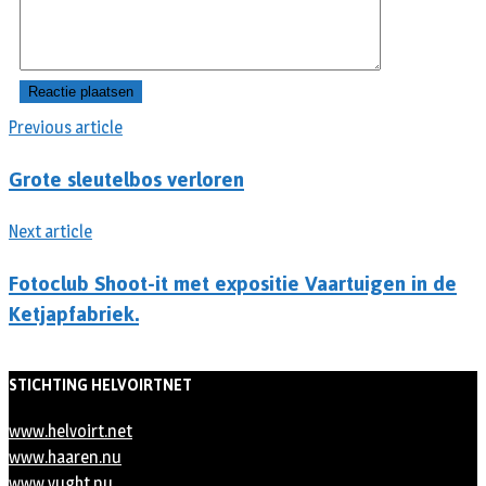
Previous article
Grote sleutelbos verloren
Next article
Fotoclub Shoot-it met expositie Vaartuigen in de
Ketjapfabriek.
STICHTING HELVOIRTNET
www.helvoirt.net
www.haaren.nu
www.vught.nu