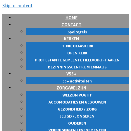
Skip to content
HOME
CONTACT
Spelregels
KERKEN
H. NICOLAASKERK
OPEN KERK
PROTESTANTE GEMEENTE HELEVOIRT-HAAREN
BEZINNINGSCENTRUM EMMAUS
V55+
55+ activiteiten
ZORG/WELZIJN
WELZIJN VUGHT
ACCOMODATIES EN GEBOUWEN
GEZONDHEID / ZORG
JEUGD / JONGEREN
OUDEREN
VERENIGINGEN / EVENEMENTEN