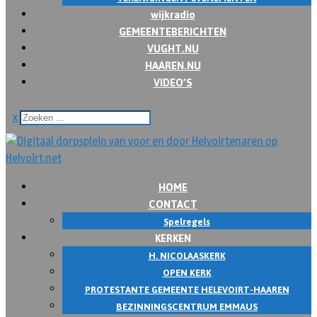
wijkradio
GEMEENTEBERICHTEN
VUGHT.NU
HAAREN.NU
VIDEO’S
x
HOME
CONTACT
Spelregels
KERKEN
H. NICOLAASKERK
OPEN KERK
PROTESTANTE GEMEENTE HELEVOIRT-HAAREN
BEZINNINGSCENTRUM EMMAUS