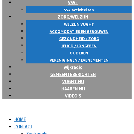
V55+
55+ activiteiten
ZORG/WELZIJN
WELZIJN VUGHT
ACCOMODATIES EN GEBOUWEN
GEZONDHEID / ZORG
JEUGD / JONGEREN
OUDEREN
VERENIGINGEN / EVENEMENTEN
wijkradio
GEMEENTEBERICHTEN
VUGHT.NU
HAAREN.NU
VIDEO’S
HOME
CONTACT
Spelregels