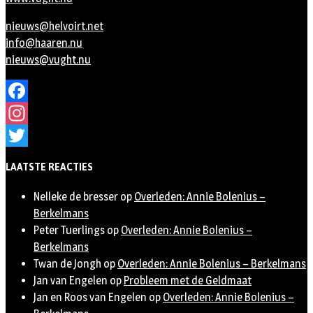
nieuws@helvoirt.net
info@haaren.nu
nieuws@vught.nu
Facebook
Instagram
Twitter
LAATSTE REACTIES
Nelleke de bresser
op
Overleden: Annie Bolenius –
Berkelmans
Peter Tuerlings
op
Overleden: Annie Bolenius –
Berkelmans
Twan de Jongh
op
Overleden: Annie Bolenius – Berkelmans
Jan van Engelen
op
Probleem met de Geldmaat
Jan en Roos van Engelen
op
Overleden: Annie Bolenius –