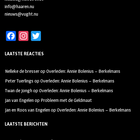
info@haaren.nu
nieuws@vught.nu
Fa
In
T
ce
st
wi
LAATSTE REACTIES
b
ag
tt
oo
ra
er
Nelleke de bresser
op
Overleden: Annie Bolenius – Berkelmans
k
m
Peter Tuerlings
op
Overleden: Annie Bolenius – Berkelmans
Twan de Jongh
op
Overleden: Annie Bolenius – Berkelmans
Jan van Engelen
op
Probleem met de Geldmaat
Jan en Roos van Engelen
op
Overleden: Annie Bolenius – Berkelmans
LAATSTE BERICHTEN