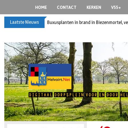
HOME
CONTACT
KERKEN
V55+
Laatste Nieuws
Buxusplanten in brand in Biezenmortel, v