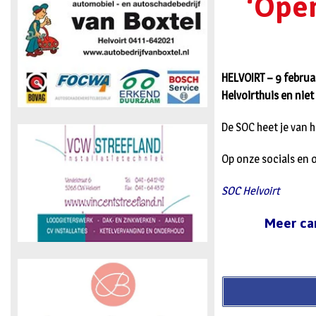
‘Open
HELVOIRT – 9 februa
Helvoirthuis en niet
De SOC heet je van h
Op onze socials en 
SOC Helvoirt
Meer ca