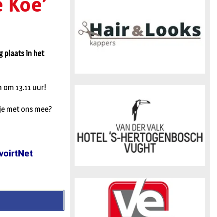
e Koe’
n
 plaats in het
n om 13.11 uur!
 je met ons mee?
voirtNet