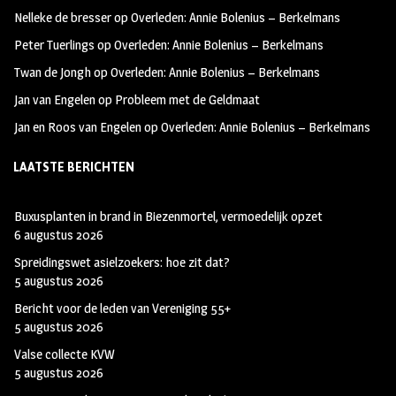
oo
ra
er
Nelleke de bresser
op
Overleden: Annie Bolenius – Berkelmans
k
m
Peter Tuerlings
op
Overleden: Annie Bolenius – Berkelmans
Twan de Jongh
op
Overleden: Annie Bolenius – Berkelmans
Jan van Engelen
op
Probleem met de Geldmaat
Jan en Roos van Engelen
op
Overleden: Annie Bolenius – Berkelmans
LAATSTE BERICHTEN
Buxusplanten in brand in Biezenmortel, vermoedelijk opzet
6 augustus 2026
Spreidingswet asielzoekers: hoe zit dat?
5 augustus 2026
Bericht voor de leden van Vereniging 55+
5 augustus 2026
Valse collecte KVW
5 augustus 2026