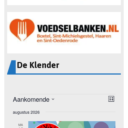
De Klender