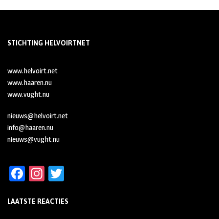
STICHTING HELVOIRTNET
www.helvoirt.net
www.haaren.nu
www.vught.nu
nieuws@helvoirt.net
info@haaren.nu
nieuws@vught.nu
Fa
In
T
ce
st
wi
LAATSTE REACTIES
b
ag
tt