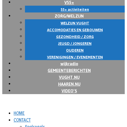
V55+
55+ activiteiten
ZORG/WELZIJN
WELZIJN VUGHT
ACCOMODATIES EN GEBOUWEN
GEZONDHEID / ZORG
JEUGD / JONGEREN
OUDEREN
VERENIGINGEN / EVENEMENTEN
wijkradio
GEMEENTEBERICHTEN
VUGHT.NU
HAAREN.NU
VIDEO’S
HOME
CONTACT
Spelregels