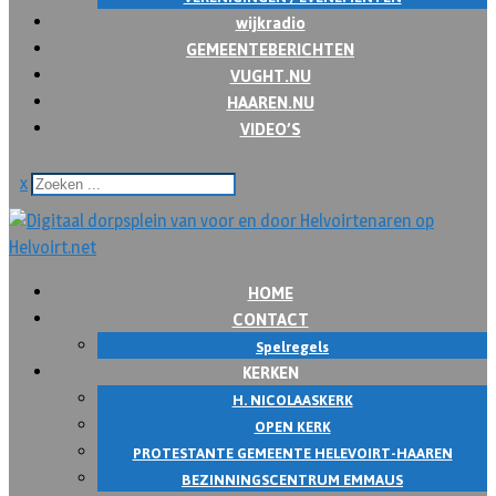
wijkradio
GEMEENTEBERICHTEN
VUGHT.NU
HAAREN.NU
VIDEO’S
x
HOME
CONTACT
Spelregels
KERKEN
H. NICOLAASKERK
OPEN KERK
PROTESTANTE GEMEENTE HELEVOIRT-HAAREN
BEZINNINGSCENTRUM EMMAUS