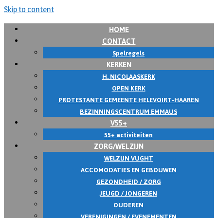
Skip to content
HOME
CONTACT
Spelregels
KERKEN
H. NICOLAASKERK
OPEN KERK
PROTESTANTE GEMEENTE HELEVOIRT-HAAREN
BEZINNINGSCENTRUM EMMAUS
V55+
55+ activiteiten
ZORG/WELZIJN
WELZIJN VUGHT
ACCOMODATIES EN GEBOUWEN
GEZONDHEID / ZORG
JEUGD / JONGEREN
OUDEREN
VERENIGINGEN / EVENEMENTEN