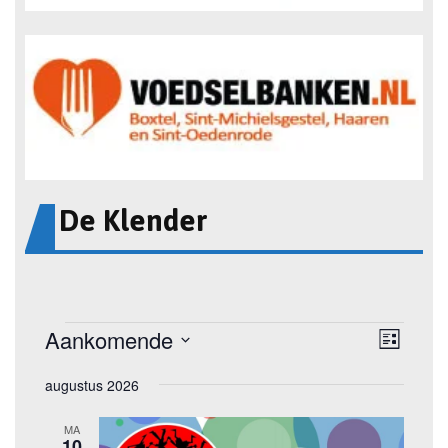
De Klender