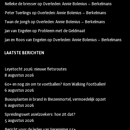
Nelleke de bresser
op
Overleden: Annie Bolenius – Berkelmans
k
m
Peter Tuerlings
op
Overleden: Annie Bolenius – Berkelmans
Twan de Jongh
op
Overleden: Annie Bolenius – Berkelmans
Jan van Engelen
op
Probleem met de Geldmaat
Jan en Roos van Engelen
op
Overleden: Annie Bolenius – Berkelmans
LAATSTE BERICHTEN
Leyetocht 2026: nieuwe fietsroutes
8 augustus 2026
60+ en nog zin om te voetballen? Kom Walking Footballen!
6 augustus 2026
Buxusplanten in brand in Biezenmortel, vermoedelijk opzet
6 augustus 2026
Spreidingswet asielzoekers: hoe zit dat?
5 augustus 2026
Bericht voor de leden van Vereniging 55+