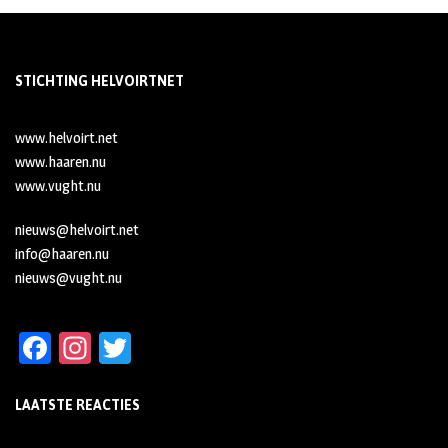
STICHTING HELVOIRTNET
www.helvoirt.net
www.haaren.nu
www.vught.nu
nieuws@helvoirt.net
info@haaren.nu
nieuws@vught.nu
Fa
In
T
ce
st
wi
LAATSTE REACTIES
b
ag
tt
oo
ra
er