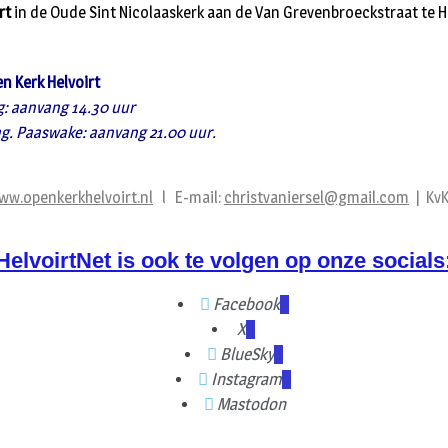
rt
in de Oude Sint Nicolaaskerk aan de Van Grevenbroeckstraat te He
n Kerk Helvoirt
ag: aanvang 14.30 uur
dag. Paaswake: aanvang 21.00 uur.
ww.openkerkhelvoirt.nl
l E-mail:
christvaniersel@gmail.com
| KvK
HelvoirtNet is ook te volgen op onze socials
Facebook
X
BlueSky
Instagram
Mastodon