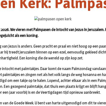
en Kerk: Palmpa
 2026. We vieren met Palmpasen de intocht van Jezus in Jeruzalem. 
egejuicht als een koning.
g van Jezus is anders. Geen pracht en praal en niet hoog op een pa
ar hij treedt Jeruzalem binnen op een ezel, eenvoudig gekleed dicht
hartigheid. Een koning die de wereld op zijn kop zet.
 de intocht met palmtakjes. Daar komt de naam Palmzondag vandaan
palmtakjes en zingen net als het volk langs de weg hosanna en hall
gd om een takje op te halen. Lopend, achter elkaar als in een Pal
. Een gezegend palmtakje, dat thuis een plaats krijgt en blijft han
 een jaar voorbij is en de Veertigdagen tijd opnieuw aanbreekt.
n van de Goede Week. U bent van harte uitgenodigd om dit te vieren