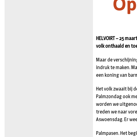
Op
HELVOIRT – 25 maart
volk onthaald en to
Maar de verschijnin
indruk te maken. Ma
een koning van barm
Het volk zwaait bij
Palmzondag ook met 
worden we uitgenodi
treden we naar voren
Aswoensdag. Er weer
Palmpasen. Het begi