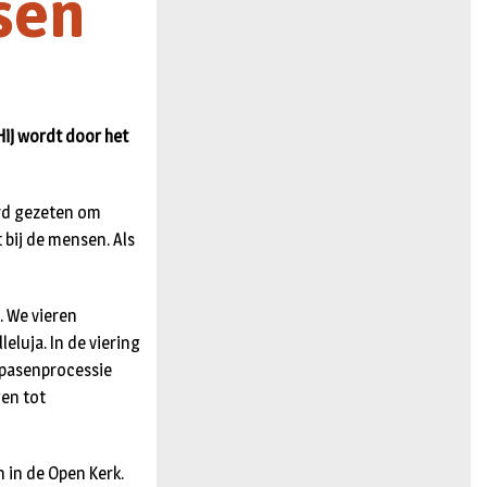
sen
n
Hij wordt door het
ard gezeten om
 bij de mensen. Als
. We vieren
eluja. In de viering
mpasenprocessie
gen tot
 in de Open Kerk.