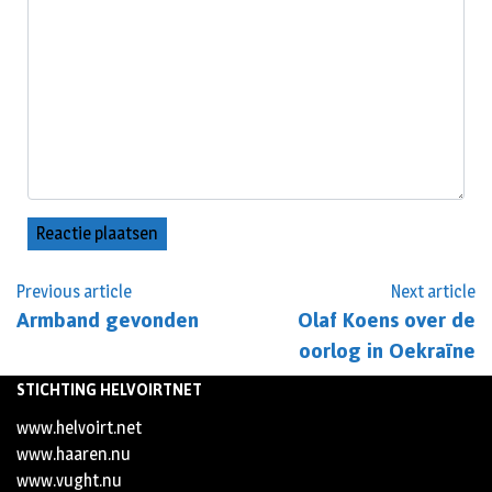
Previous article
Next article
Armband gevonden
Olaf Koens over de
oorlog in Oekraïne
STICHTING HELVOIRTNET
www.helvoirt.net
www.haaren.nu
www.vught.nu