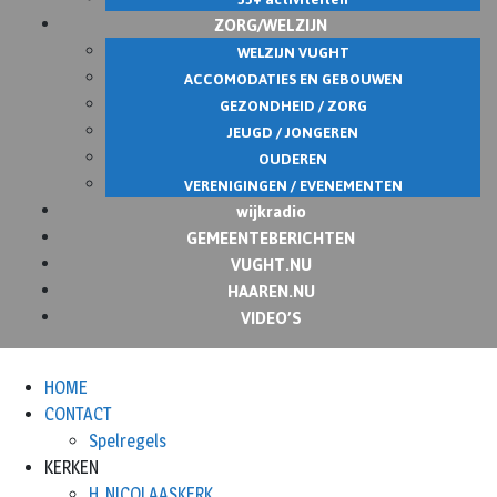
ZORG/WELZIJN
WELZIJN VUGHT
ACCOMODATIES EN GEBOUWEN
GEZONDHEID / ZORG
JEUGD / JONGEREN
OUDEREN
VERENIGINGEN / EVENEMENTEN
wijkradio
GEMEENTEBERICHTEN
VUGHT.NU
HAAREN.NU
VIDEO’S
HOME
CONTACT
Spelregels
KERKEN
H. NICOLAASKERK