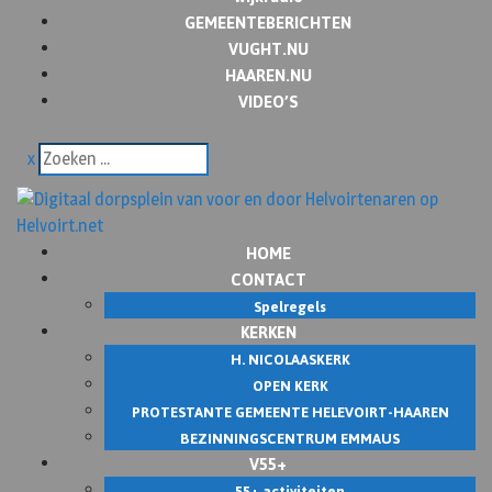
GEMEENTEBERICHTEN
VUGHT.NU
HAAREN.NU
VIDEO’S
x
HOME
CONTACT
Spelregels
KERKEN
H. NICOLAASKERK
OPEN KERK
PROTESTANTE GEMEENTE HELEVOIRT-HAAREN
BEZINNINGSCENTRUM EMMAUS
V55+
55+ activiteiten