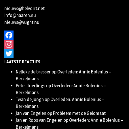
nieuws@helvoirt.net
info@haaren.nu
nieuws@vught.nu
Facebook
Instagram
LAATSTE REACTIES
Twitter
Nelleke de bresser
op
Overleden: Annie Bolenius –
Berkelmans
Peter Tuerlings
op
Overleden: Annie Bolenius –
Berkelmans
Twan de Jongh
op
Overleden: Annie Bolenius –
Berkelmans
Jan van Engelen
op
Probleem met de Geldmaat
Jan en Roos van Engelen
op
Overleden: Annie Bolenius –
Berkelmans