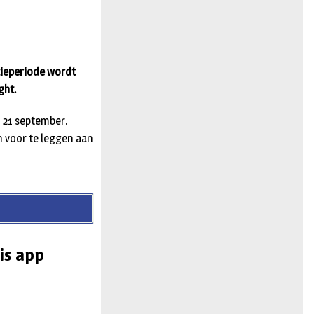
n
tieperiode wordt
ght.
 21 september.
n voor te leggen aan
is app