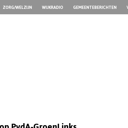
ZORG/WELZIJN
WIJKRADIO
GEMEENTEBERICHTEN
oop PvdA-GroenLinks