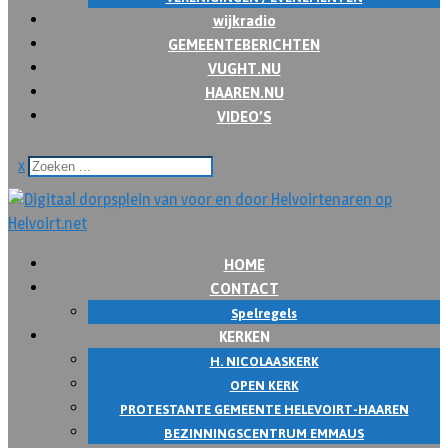
wijkradio
GEMEENTEBERICHTEN
VUGHT.NU
HAAREN.NU
VIDEO’S
x
HOME
CONTACT
Spelregels
KERKEN
H. NICOLAASKERK
OPEN KERK
PROTESTANTE GEMEENTE HELEVOIRT-HAAREN
BEZINNINGSCENTRUM EMMAUS