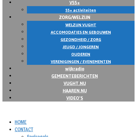
V55+
55+ activiteiten
ZORG/WELZIJN
WELZIJN VUGHT
ACCOMODATIES EN GEBOUWEN
GEZONDHEID / ZORG
JEUGD / JONGEREN
OUDEREN
VERENIGINGEN / EVENEMENTEN
wijkradio
GEMEENTEBERICHTEN
VUGHT.NU
HAAREN.NU
VIDEO’S
HOME
CONTACT
Spelregels