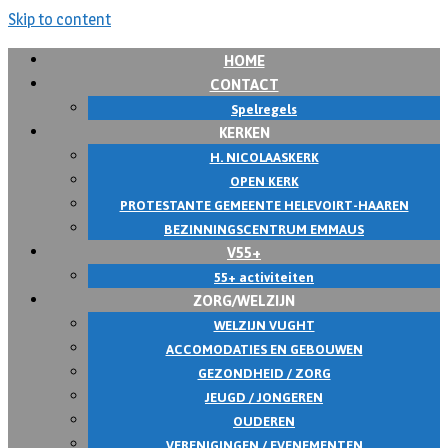
Skip to content
HOME
CONTACT
Spelregels
KERKEN
H. NICOLAASKERK
OPEN KERK
PROTESTANTE GEMEENTE HELEVOIRT-HAAREN
BEZINNINGSCENTRUM EMMAUS
V55+
55+ activiteiten
ZORG/WELZIJN
WELZIJN VUGHT
ACCOMODATIES EN GEBOUWEN
GEZONDHEID / ZORG
JEUGD / JONGEREN
OUDEREN
VERENIGINGEN / EVENEMENTEN