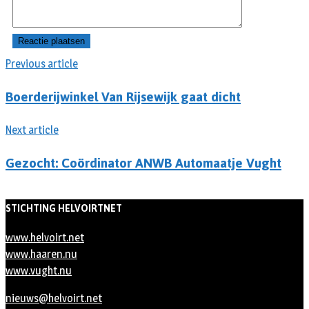
Previous article
Boerderijwinkel Van Rijsewijk gaat dicht
Next article
Gezocht: Coördinator ANWB Automaatje Vught
STICHTING HELVOIRTNET
www.helvoirt.net
www.haaren.nu
www.vught.nu
nieuws@helvoirt.net