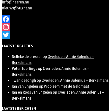
info@haaren.nu
nieuws@vught.nu
Facebook
Instagram
Twitter
LAATSTE REACTIES
Nelleke de bresser
op
Overleden: Annie Bolenius –
Berkelmans
Peter Tuerlings
op
Overleden: Annie Bolenius –
Berkelmans
Twan de Jongh
op
Overleden: Annie Bolenius – Berkelmans
Jan van Engelen
op
Probleem met de Geldmaat
Jan en Roos van Engelen
op
Overleden: Annie Bolenius –
Berkelmans
LAATSTE BERICHTEN