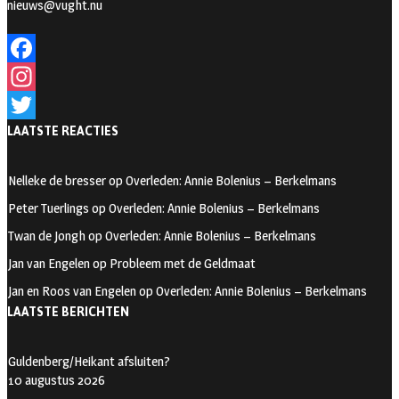
nieuws@vught.nu
F
a
I
LAATSTE REACTIES
c
n
T
e
s
w
Nelleke de bresser
op
Overleden: Annie Bolenius – Berkelmans
b
t
i
Peter Tuerlings
op
Overleden: Annie Bolenius – Berkelmans
o
a
t
Twan de Jongh
op
Overleden: Annie Bolenius – Berkelmans
o
g
t
Jan van Engelen
op
Probleem met de Geldmaat
k
r
e
Jan en Roos van Engelen
op
Overleden: Annie Bolenius – Berkelmans
a
r
LAATSTE BERICHTEN
m
Guldenberg/Heikant afsluiten?
10 augustus 2026