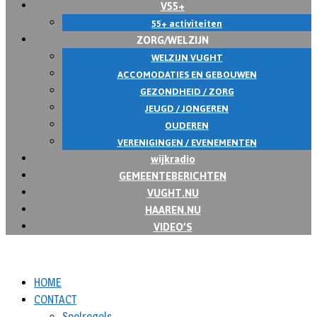
V55+
55+ activiteiten
ZORG/WELZIJN
WELZIJN VUGHT
ACCOMODATIES EN GEBOUWEN
GEZONDHEID / ZORG
JEUGD / JONGEREN
OUDEREN
VERENIGINGEN / EVENEMENTEN
wijkradio
GEMEENTEBERICHTEN
VUGHT.NU
HAAREN.NU
VIDEO’S
HOME
CONTACT
Spelregels