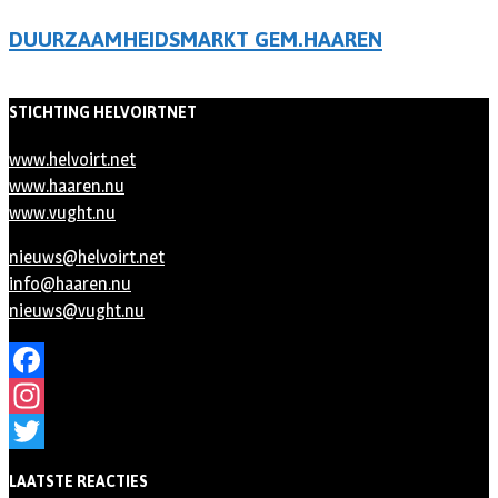
DUURZAAMHEIDSMARKT GEM.HAAREN
STICHTING HELVOIRTNET
www.helvoirt.net
www.haaren.nu
www.vught.nu
nieuws@helvoirt.net
info@haaren.nu
nieuws@vught.nu
Facebook
Instagram
Twitter
LAATSTE REACTIES