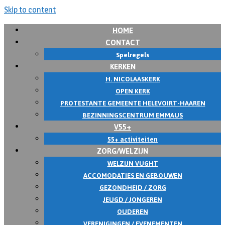
Skip to content
HOME
CONTACT
Spelregels
KERKEN
H. NICOLAASKERK
OPEN KERK
PROTESTANTE GEMEENTE HELEVOIRT-HAAREN
BEZINNINGSCENTRUM EMMAUS
V55+
55+ activiteiten
ZORG/WELZIJN
WELZIJN VUGHT
ACCOMODATIES EN GEBOUWEN
GEZONDHEID / ZORG
JEUGD / JONGEREN
OUDEREN
VERENIGINGEN / EVENEMENTEN