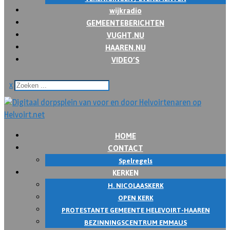
wijkradio
GEMEENTEBERICHTEN
VUGHT.NU
HAAREN.NU
VIDEO’S
x
HOME
CONTACT
Spelregels
KERKEN
H. NICOLAASKERK
OPEN KERK
PROTESTANTE GEMEENTE HELEVOIRT-HAAREN
BEZINNINGSCENTRUM EMMAUS